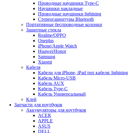
Проводные наушники Type-C
Наушники накладные
Проводные наушники lightning
Стереогарнитуры Bluetooth
Портативные беспроводные колонки
Защитные стекла
Realme/OPPO
Oneplus
iPhone/Apple Watch
Huawei/Honor
Samsung
Xiaomi
Кабеля
Кабели для iPhone, iPad тип кабеля: lightning
Кабель Micro-USB
Кабель AUX
Кабель Type-C
Кабель Универсальный
Клей
Запчасти для ноутбуков
Аккумуляторы для ноутбуков
ACER
APPLE
ASUS
DELL