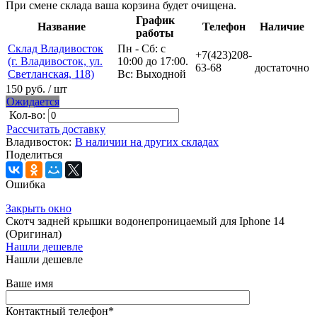
При смене склада ваша корзина будет очищена.
График
Название
Телефон
Наличие
работы
Склад Владивосток
Пн - Сб: с
+7(423)208-
(г. Владивосток, ул.
10:00 до 17:00.
63-68
достаточно
Светланская, 118)
Вс: Выходной
150 руб.
/ шт
Ожидается
Кол-во:
Рассчитать доставку
Владивосток:
В наличии на других складах
Поделиться
Ошибка
Закрыть окно
Скотч задней крышки водонепроницаемый для Iphone 14
(Оригинал)
Нашли дешевле
Нашли дешевле
Ваше имя
Контактный телефон
*