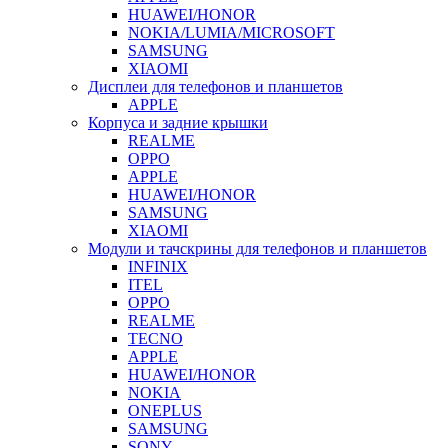
HUAWEI/HONOR
NOKIA/LUMIA/MICROSOFT
SAMSUNG
XIAOMI
Дисплеи для телефонов и планшетов
APPLE
Корпуса и задние крышки
REALME
OPPO
APPLE
HUAWEI/HONOR
SAMSUNG
XIAOMI
Модули и тачскрины для телефонов и планшетов
INFINIX
ITEL
OPPO
REALME
TECNO
APPLE
HUAWEI/HONOR
NOKIA
ONEPLUS
SAMSUNG
SONY