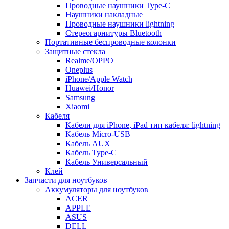
Проводные наушники Type-C
Наушники накладные
Проводные наушники lightning
Стереогарнитуры Bluetooth
Портативные беспроводные колонки
Защитные стекла
Realme/OPPO
Oneplus
iPhone/Apple Watch
Huawei/Honor
Samsung
Xiaomi
Кабеля
Кабели для iPhone, iPad тип кабеля: lightning
Кабель Micro-USB
Кабель AUX
Кабель Type-C
Кабель Универсальный
Клей
Запчасти для ноутбуков
Аккумуляторы для ноутбуков
ACER
APPLE
ASUS
DELL