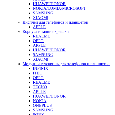
HUAWEI/HONOR
NOKIA/LUMIA/MICROSOFT
SAMSUNG
XIAOMI
Дисплеи для телефонов и планшетов
APPLE
Корпуса и задние крышки
REALME
OPPO
APPLE
HUAWEI/HONOR
SAMSUNG
XIAOMI
Модули и тачскрины для телефонов и планшетов
INFINIX
ITEL
OPPO
REALME
TECNO
APPLE
HUAWEI/HONOR
NOKIA
ONEPLUS
SAMSUNG
SONY