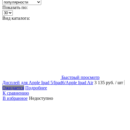
Показать по:
Вид каталога:
Быстрый просмотр
Дисплей для Apple Ipad 5/Ipad6/Apple Ipad Air
3 135 руб.
/ шт
Ожидается
Подробнее
К сравнению
В избранное
Недоступно