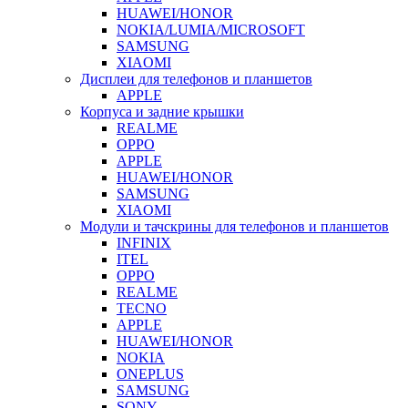
HUAWEI/HONOR
NOKIA/LUMIA/MICROSOFT
SAMSUNG
XIAOMI
Дисплеи для телефонов и планшетов
APPLE
Корпуса и задние крышки
REALME
OPPO
APPLE
HUAWEI/HONOR
SAMSUNG
XIAOMI
Модули и тачскрины для телефонов и планшетов
INFINIX
ITEL
OPPO
REALME
TECNO
APPLE
HUAWEI/HONOR
NOKIA
ONEPLUS
SAMSUNG
SONY