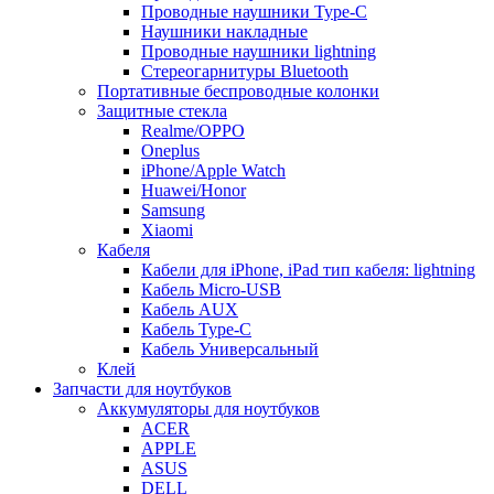
Проводные наушники Type-C
Наушники накладные
Проводные наушники lightning
Стереогарнитуры Bluetooth
Портативные беспроводные колонки
Защитные стекла
Realme/OPPO
Oneplus
iPhone/Apple Watch
Huawei/Honor
Samsung
Xiaomi
Кабеля
Кабели для iPhone, iPad тип кабеля: lightning
Кабель Micro-USB
Кабель AUX
Кабель Type-C
Кабель Универсальный
Клей
Запчасти для ноутбуков
Аккумуляторы для ноутбуков
ACER
APPLE
ASUS
DELL