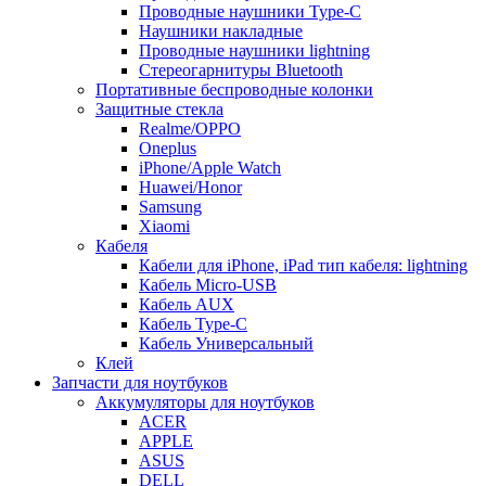
Проводные наушники Type-C
Наушники накладные
Проводные наушники lightning
Стереогарнитуры Bluetooth
Портативные беспроводные колонки
Защитные стекла
Realme/OPPO
Oneplus
iPhone/Apple Watch
Huawei/Honor
Samsung
Xiaomi
Кабеля
Кабели для iPhone, iPad тип кабеля: lightning
Кабель Micro-USB
Кабель AUX
Кабель Type-C
Кабель Универсальный
Клей
Запчасти для ноутбуков
Аккумуляторы для ноутбуков
ACER
APPLE
ASUS
DELL