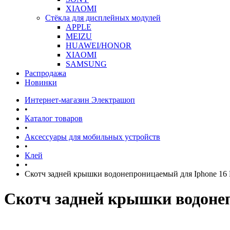
XIAOMI
Стёкла для дисплейных модулей
APPLE
MEIZU
HUAWEI/HONOR
XIAOMI
SAMSUNG
Распродажа
Новинки
Интернет-магазин Электрашоп
•
Каталог товаров
•
Аксессуары для мобильных устройств
•
Клей
•
Скотч задней крышки водонепроницаемый для Iphone 16 
Скотч задней крышки водонеп