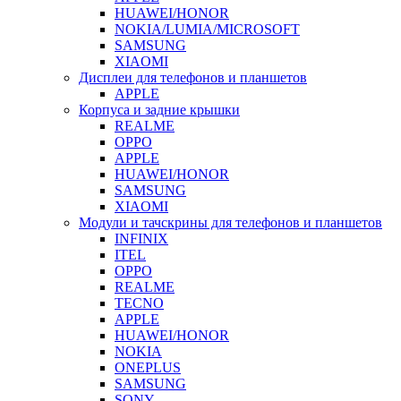
HUAWEI/HONOR
NOKIA/LUMIA/MICROSOFT
SAMSUNG
XIAOMI
Дисплеи для телефонов и планшетов
APPLE
Корпуса и задние крышки
REALME
OPPO
APPLE
HUAWEI/HONOR
SAMSUNG
XIAOMI
Модули и тачскрины для телефонов и планшетов
INFINIX
ITEL
OPPO
REALME
TECNO
APPLE
HUAWEI/HONOR
NOKIA
ONEPLUS
SAMSUNG
SONY