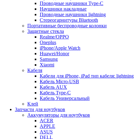
Проводные наушники Type-C
Наушники накладные
Проводные наушники lightning
Стереогарнитуры Bluetooth
Портативные беспроводные колонки
Защитные стекла
Realme/OPPO
Oneplus
iPhone/Apple Watch
Huawei/Honor
Samsung
Xiaomi
Кабеля
Кабели для iPhone, iPad тип кабеля: lightning
Кабель Micro-USB
Кабель AUX
Кабель Type-C
Кабель Универсальный
Клей
Запчасти для ноутбуков
Аккумуляторы для ноутбуков
ACER
APPLE
ASUS
DELL