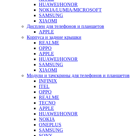
HUAWEI/HONOR
NOKIA/LUMIA/MICROSOFT
SAMSUNG
XIAOMI
Дисплеи для телефонов и планшетов
APPLE
Корпуса и задние крышки
REALME
OPPO
APPLE
HUAWEI/HONOR
SAMSUNG
XIAOMI
Модули и тачскрины для телефонов и планшетов
INFINIX
ITEL
OPPO
REALME
TECNO
APPLE
HUAWEI/HONOR
NOKIA
ONEPLUS
SAMSUNG
SONY