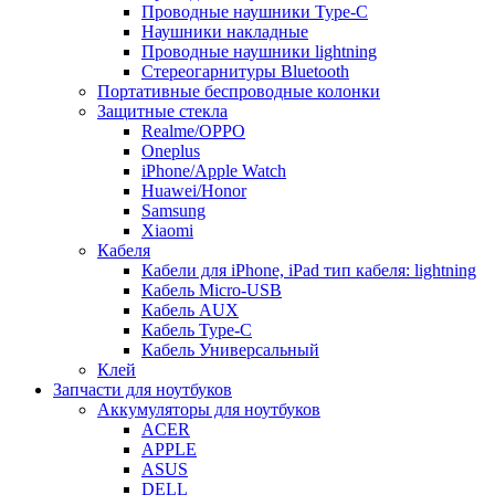
Проводные наушники Type-C
Наушники накладные
Проводные наушники lightning
Стереогарнитуры Bluetooth
Портативные беспроводные колонки
Защитные стекла
Realme/OPPO
Oneplus
iPhone/Apple Watch
Huawei/Honor
Samsung
Xiaomi
Кабеля
Кабели для iPhone, iPad тип кабеля: lightning
Кабель Micro-USB
Кабель AUX
Кабель Type-C
Кабель Универсальный
Клей
Запчасти для ноутбуков
Аккумуляторы для ноутбуков
ACER
APPLE
ASUS
DELL