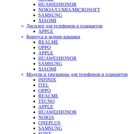
HUAWEI/HONOR
NOKIA/LUMIA/MICROSOFT
SAMSUNG
XIAOMI
Дисплеи для телефонов и планшетов
APPLE
Корпуса и задние крышки
REALME
OPPO
APPLE
HUAWEI/HONOR
SAMSUNG
XIAOMI
Модули и тачскрины для телефонов и планшетов
INFINIX
ITEL
OPPO
REALME
TECNO
APPLE
HUAWEI/HONOR
NOKIA
ONEPLUS
SAMSUNG
SONY