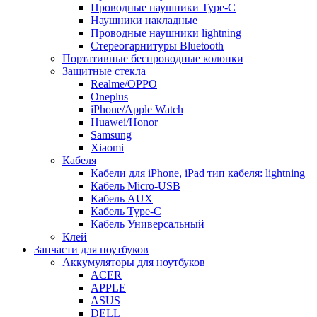
Проводные наушники Type-C
Наушники накладные
Проводные наушники lightning
Стереогарнитуры Bluetooth
Портативные беспроводные колонки
Защитные стекла
Realme/OPPO
Oneplus
iPhone/Apple Watch
Huawei/Honor
Samsung
Xiaomi
Кабеля
Кабели для iPhone, iPad тип кабеля: lightning
Кабель Micro-USB
Кабель AUX
Кабель Type-C
Кабель Универсальный
Клей
Запчасти для ноутбуков
Аккумуляторы для ноутбуков
ACER
APPLE
ASUS
DELL