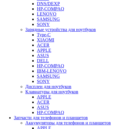
DNS/DEXP
HP-COMPAQ
LENOVO
SAMSUNG
SONY
Зарядные устройства для ноутбуков
Type-C
XIAOMI
ACER
APPLE
ASUS
DELL
HP-COMPAQ
IBM-LENOVO
SAMSUNG
SONY
Дисплеи для ноутбуков
Клавиатуры для ноутбуков
APPLE
ACER
ASUS
HP-COMPAQ
Запчасти для телефонов и планшетов
Аккумуляторы для телефонов и планшетов
APPLE