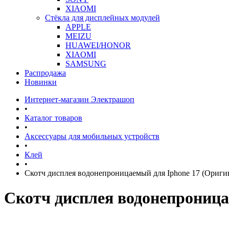
XIAOMI
Стёкла для дисплейных модулей
APPLE
MEIZU
HUAWEI/HONOR
XIAOMI
SAMSUNG
Распродажа
Новинки
Интернет-магазин Электрашоп
•
Каталог товаров
•
Аксессуары для мобильных устройств
•
Клей
•
Скотч дисплея водонепроницаемый для Iphone 17 (Ориги
Скотч дисплея водонепроница