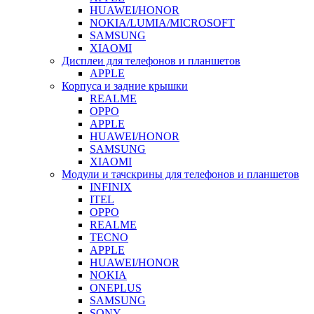
HUAWEI/HONOR
NOKIA/LUMIA/MICROSOFT
SAMSUNG
XIAOMI
Дисплеи для телефонов и планшетов
APPLE
Корпуса и задние крышки
REALME
OPPO
APPLE
HUAWEI/HONOR
SAMSUNG
XIAOMI
Модули и тачскрины для телефонов и планшетов
INFINIX
ITEL
OPPO
REALME
TECNO
APPLE
HUAWEI/HONOR
NOKIA
ONEPLUS
SAMSUNG
SONY