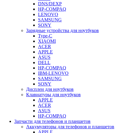
DNS/DEXP
HP-COMPAQ
LENOVO
SAMSUNG
SONY
Зарядные устройства для ноутбуков
Type-C
XIAOMI
ACER
APPLE
ASUS
DELL
HP-COMPAQ
IBM-LENOVO
SAMSUNG
SONY
Дисплеи для ноутбуков
Клавиатуры для ноутбуков
APPLE
ACER
ASUS
HP-COMPAQ
Запчасти для телефонов и планшетов
Аккумуляторы для телефонов и планшетов
APPLE