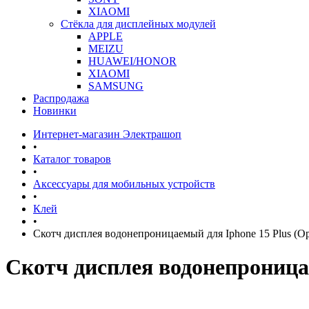
XIAOMI
Стёкла для дисплейных модулей
APPLE
MEIZU
HUAWEI/HONOR
XIAOMI
SAMSUNG
Распродажа
Новинки
Интернет-магазин Электрашоп
•
Каталог товаров
•
Аксессуары для мобильных устройств
•
Клей
•
Скотч дисплея водонепроницаемый для Iphone 15 Plus (О
Скотч дисплея водонепроница