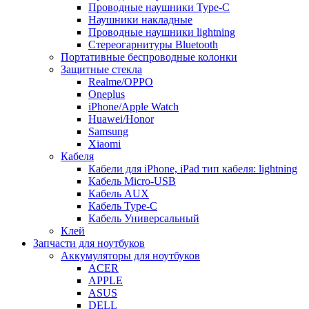
Проводные наушники Type-C
Наушники накладные
Проводные наушники lightning
Стереогарнитуры Bluetooth
Портативные беспроводные колонки
Защитные стекла
Realme/OPPO
Oneplus
iPhone/Apple Watch
Huawei/Honor
Samsung
Xiaomi
Кабеля
Кабели для iPhone, iPad тип кабеля: lightning
Кабель Micro-USB
Кабель AUX
Кабель Type-C
Кабель Универсальный
Клей
Запчасти для ноутбуков
Аккумуляторы для ноутбуков
ACER
APPLE
ASUS
DELL