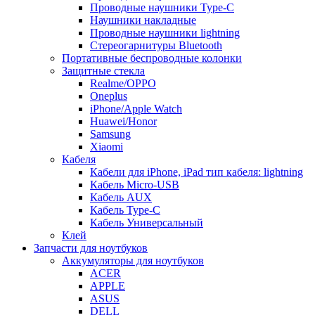
Проводные наушники Type-C
Наушники накладные
Проводные наушники lightning
Стереогарнитуры Bluetooth
Портативные беспроводные колонки
Защитные стекла
Realme/OPPO
Oneplus
iPhone/Apple Watch
Huawei/Honor
Samsung
Xiaomi
Кабеля
Кабели для iPhone, iPad тип кабеля: lightning
Кабель Micro-USB
Кабель AUX
Кабель Type-C
Кабель Универсальный
Клей
Запчасти для ноутбуков
Аккумуляторы для ноутбуков
ACER
APPLE
ASUS
DELL