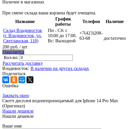
Наличие в магазинах
При смене склада ваша корзина будет очищена.
График
Название
Телефон
Наличие
работы
Склад Владивосток
Пн - Сб: с
+7(423)208-
(г. Владивосток, ул.
10:00 до 17:00.
63-68
достаточно
Светланская, 118)
Вс: Выходной
200 руб.
/ шт
Ожидается
Кол-во:
Рассчитать доставку
Владивосток:
В наличии на других складах
Поделиться
Ошибка
Закрыть окно
Скотч дисплея водонепроницаемый для Iphone 14 Pro Max
(Оригинал)
Нашли дешевле
Нашли дешевле
Ваше имя