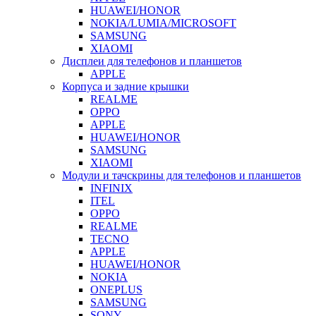
HUAWEI/HONOR
NOKIA/LUMIA/MICROSOFT
SAMSUNG
XIAOMI
Дисплеи для телефонов и планшетов
APPLE
Корпуса и задние крышки
REALME
OPPO
APPLE
HUAWEI/HONOR
SAMSUNG
XIAOMI
Модули и тачскрины для телефонов и планшетов
INFINIX
ITEL
OPPO
REALME
TECNO
APPLE
HUAWEI/HONOR
NOKIA
ONEPLUS
SAMSUNG
SONY