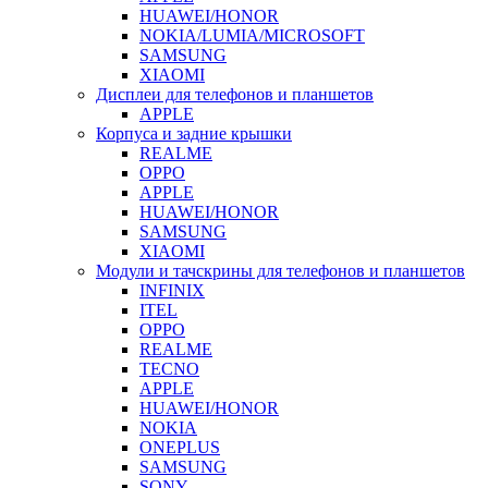
HUAWEI/HONOR
NOKIA/LUMIA/MICROSOFT
SAMSUNG
XIAOMI
Дисплеи для телефонов и планшетов
APPLE
Корпуса и задние крышки
REALME
OPPO
APPLE
HUAWEI/HONOR
SAMSUNG
XIAOMI
Модули и тачскрины для телефонов и планшетов
INFINIX
ITEL
OPPO
REALME
TECNO
APPLE
HUAWEI/HONOR
NOKIA
ONEPLUS
SAMSUNG
SONY