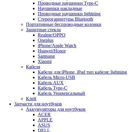
Проводные наушники Type-C
Наушники накладные
Проводные наушники lightning
Стереогарнитуры Bluetooth
Портативные беспроводные колонки
Защитные стекла
Realme/OPPO
Oneplus
iPhone/Apple Watch
Huawei/Honor
Samsung
Xiaomi
Кабеля
Кабели для iPhone, iPad тип кабеля: lightning
Кабель Micro-USB
Кабель AUX
Кабель Type-C
Кабель Универсальный
Клей
Запчасти для ноутбуков
Аккумуляторы для ноутбуков
ACER
APPLE
ASUS
DELL