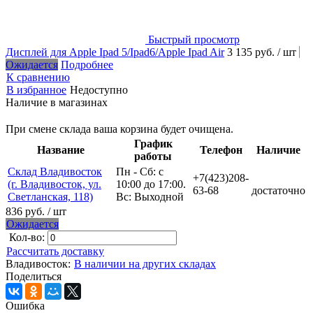
Быстрый просмотр
Дисплей для Apple Ipad 5/Ipad6/Apple Ipad Air
3 135 руб.
/ шт
Ожидается
Подробнее
К сравнению
В избранное
Недоступно
Наличие в магазинах
При смене склада ваша корзина будет очищена.
График
Название
Телефон
Наличие
работы
Склад Владивосток
Пн - Сб: с
+7(423)208-
(г. Владивосток, ул.
10:00 до 17:00.
63-68
достаточно
Светланская, 118)
Вс: Выходной
836 руб.
/ шт
Ожидается
Кол-во:
Рассчитать доставку
Владивосток:
В наличии на других складах
Поделиться
Ошибка