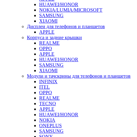
HUAWEI/HONOR
NOKIA/LUMIA/MICROSOFT
SAMSUNG
XIAOMI
Дисплеи для телефонов и планшетов
APPLE
Корпуса и задние крышки
REALME
OPPO
APPLE
HUAWEI/HONOR
SAMSUNG
XIAOMI
Модули и тачскрины для телефонов и планшетов
INFINIX
ITEL
OPPO
REALME
TECNO
APPLE
HUAWEI/HONOR
NOKIA
ONEPLUS
SAMSUNG
SONY