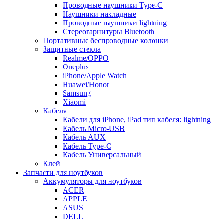
Проводные наушники Type-C
Наушники накладные
Проводные наушники lightning
Стереогарнитуры Bluetooth
Портативные беспроводные колонки
Защитные стекла
Realme/OPPO
Oneplus
iPhone/Apple Watch
Huawei/Honor
Samsung
Xiaomi
Кабеля
Кабели для iPhone, iPad тип кабеля: lightning
Кабель Micro-USB
Кабель AUX
Кабель Type-C
Кабель Универсальный
Клей
Запчасти для ноутбуков
Аккумуляторы для ноутбуков
ACER
APPLE
ASUS
DELL