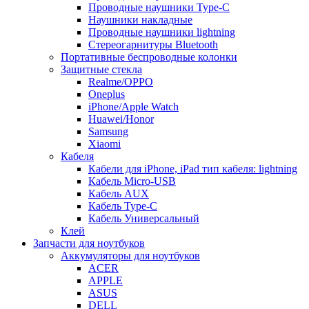
Проводные наушники Type-C
Наушники накладные
Проводные наушники lightning
Стереогарнитуры Bluetooth
Портативные беспроводные колонки
Защитные стекла
Realme/OPPO
Oneplus
iPhone/Apple Watch
Huawei/Honor
Samsung
Xiaomi
Кабеля
Кабели для iPhone, iPad тип кабеля: lightning
Кабель Micro-USB
Кабель AUX
Кабель Type-C
Кабель Универсальный
Клей
Запчасти для ноутбуков
Аккумуляторы для ноутбуков
ACER
APPLE
ASUS
DELL