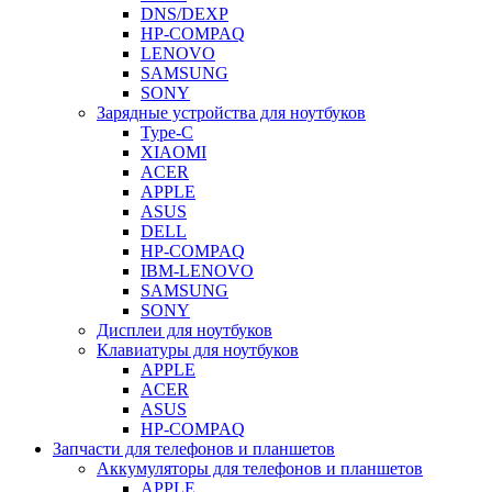
DNS/DEXP
HP-COMPAQ
LENOVO
SAMSUNG
SONY
Зарядные устройства для ноутбуков
Type-C
XIAOMI
ACER
APPLE
ASUS
DELL
HP-COMPAQ
IBM-LENOVO
SAMSUNG
SONY
Дисплеи для ноутбуков
Клавиатуры для ноутбуков
APPLE
ACER
ASUS
HP-COMPAQ
Запчасти для телефонов и планшетов
Аккумуляторы для телефонов и планшетов
APPLE