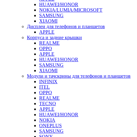
HUAWEI/HONOR
NOKIA/LUMIA/MICROSOFT
SAMSUNG
XIAOMI
Дисплеи для телефонов и планшетов
APPLE
Корпуса и задние крышки
REALME
OPPO
APPLE
HUAWEI/HONOR
SAMSUNG
XIAOMI
Модули и тачскрины для телефонов и планшетов
INFINIX
ITEL
OPPO
REALME
TECNO
APPLE
HUAWEI/HONOR
NOKIA
ONEPLUS
SAMSUNG
SONY