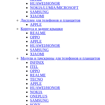
HUAWEI/HONOR
NOKIA/LUMIA/MICROSOFT
SAMSUNG
XIAOMI
Дисплеи для телефонов и планшетов
APPLE
Корпуса и задние крышки
REALME
OPPO
APPLE
HUAWEI/HONOR
SAMSUNG
XIAOMI
Модули и тачскрины для телефонов и планшетов
INFINIX
ITEL
OPPO
REALME
TECNO
APPLE
HUAWEI/HONOR
NOKIA
ONEPLUS
SAMSUNG
SONY