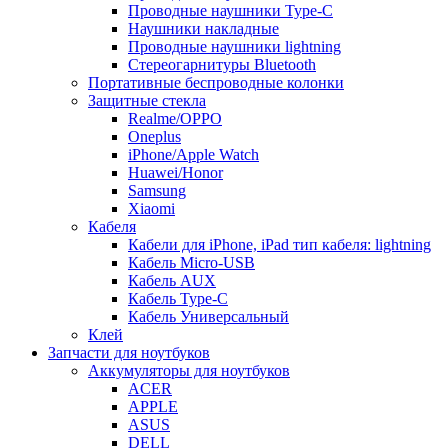
Проводные наушники Type-C
Наушники накладные
Проводные наушники lightning
Стереогарнитуры Bluetooth
Портативные беспроводные колонки
Защитные стекла
Realme/OPPO
Oneplus
iPhone/Apple Watch
Huawei/Honor
Samsung
Xiaomi
Кабеля
Кабели для iPhone, iPad тип кабеля: lightning
Кабель Micro-USB
Кабель AUX
Кабель Type-C
Кабель Универсальный
Клей
Запчасти для ноутбуков
Аккумуляторы для ноутбуков
ACER
APPLE
ASUS
DELL