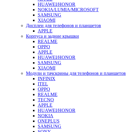
HUAWEI/HONOR
NOKIA/LUMIA/MICROSOFT
SAMSUNG
XIAOMI
Дисплеи для телефонов и планшетов
APPLE
Корпуса и задние крышки
REALME
OPPO
APPLE
HUAWEI/HONOR
SAMSUNG
XIAOMI
Модули и тачскрины для телефонов и планшетов
INFINIX
ITEL
OPPO
REALME
TECNO
APPLE
HUAWEI/HONOR
NOKIA
ONEPLUS
SAMSUNG
SONY