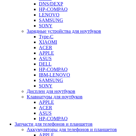
DNS/DEXP
HP-COMPAQ
LENOVO
SAMSUNG
SONY
Зарядные устройства для ноутбуков
Type-C
XIAOMI
ACER
APPLE
ASUS
DELL
HP-COMPAQ
IBM-LENOVO
SAMSUNG
SONY
Дисплеи для ноутбуков
Клавиатуры для ноутбуков
APPLE
ACER
ASUS
HP-COMPAQ
Запчасти для телефонов и планшетов
Аккумуляторы для телефонов и планшетов
APPLE