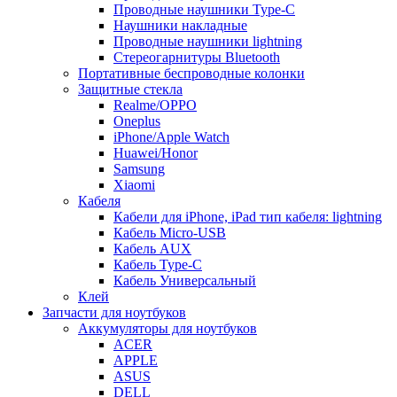
Проводные наушники Type-C
Наушники накладные
Проводные наушники lightning
Стереогарнитуры Bluetooth
Портативные беспроводные колонки
Защитные стекла
Realme/OPPO
Oneplus
iPhone/Apple Watch
Huawei/Honor
Samsung
Xiaomi
Кабеля
Кабели для iPhone, iPad тип кабеля: lightning
Кабель Micro-USB
Кабель AUX
Кабель Type-C
Кабель Универсальный
Клей
Запчасти для ноутбуков
Аккумуляторы для ноутбуков
ACER
APPLE
ASUS
DELL