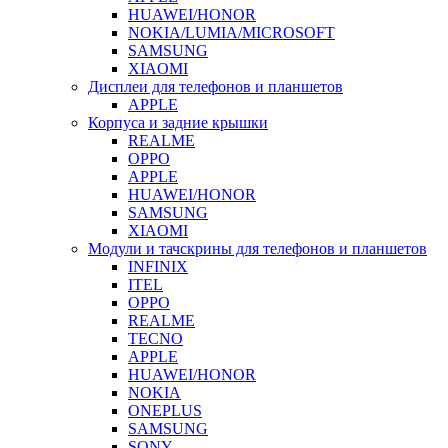
HUAWEI/HONOR
NOKIA/LUMIA/MICROSOFT
SAMSUNG
XIAOMI
Дисплеи для телефонов и планшетов
APPLE
Корпуса и задние крышки
REALME
OPPO
APPLE
HUAWEI/HONOR
SAMSUNG
XIAOMI
Модули и тачскрины для телефонов и планшетов
INFINIX
ITEL
OPPO
REALME
TECNO
APPLE
HUAWEI/HONOR
NOKIA
ONEPLUS
SAMSUNG
SONY