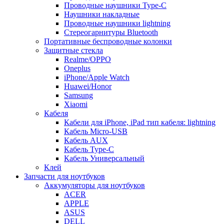
Проводные наушники Type-C
Наушники накладные
Проводные наушники lightning
Стереогарнитуры Bluetooth
Портативные беспроводные колонки
Защитные стекла
Realme/OPPO
Oneplus
iPhone/Apple Watch
Huawei/Honor
Samsung
Xiaomi
Кабеля
Кабели для iPhone, iPad тип кабеля: lightning
Кабель Micro-USB
Кабель AUX
Кабель Type-C
Кабель Универсальный
Клей
Запчасти для ноутбуков
Аккумуляторы для ноутбуков
ACER
APPLE
ASUS
DELL