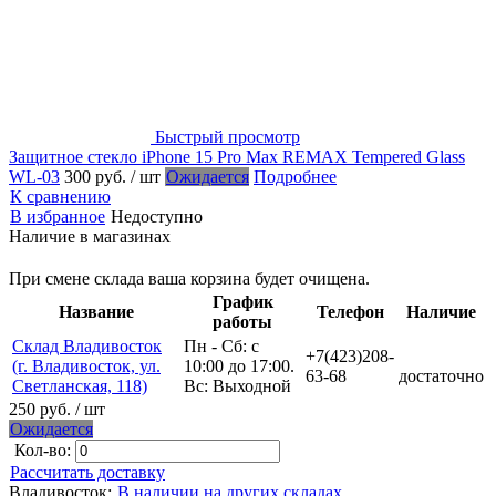
Быстрый просмотр
Защитное стекло iPhone 15 Pro Max REMAX Tempered Glass
WL-03
300 руб.
/ шт
Ожидается
Подробнее
К сравнению
В избранное
Недоступно
Наличие в магазинах
При смене склада ваша корзина будет очищена.
График
Название
Телефон
Наличие
работы
Склад Владивосток
Пн - Сб: с
+7(423)208-
(г. Владивосток, ул.
10:00 до 17:00.
63-68
достаточно
Светланская, 118)
Вс: Выходной
250 руб.
/ шт
Ожидается
Кол-во:
Рассчитать доставку
Владивосток:
В наличии на других складах