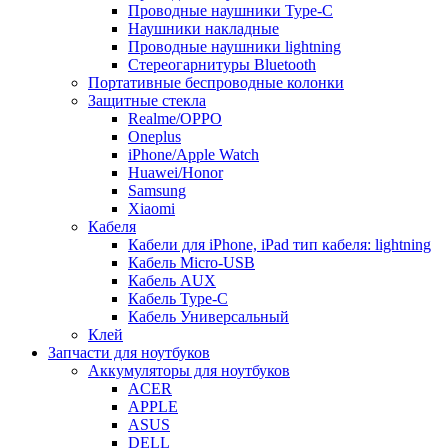
Проводные наушники Type-C
Наушники накладные
Проводные наушники lightning
Стереогарнитуры Bluetooth
Портативные беспроводные колонки
Защитные стекла
Realme/OPPO
Oneplus
iPhone/Apple Watch
Huawei/Honor
Samsung
Xiaomi
Кабеля
Кабели для iPhone, iPad тип кабеля: lightning
Кабель Micro-USB
Кабель AUX
Кабель Type-C
Кабель Универсальный
Клей
Запчасти для ноутбуков
Аккумуляторы для ноутбуков
ACER
APPLE
ASUS
DELL