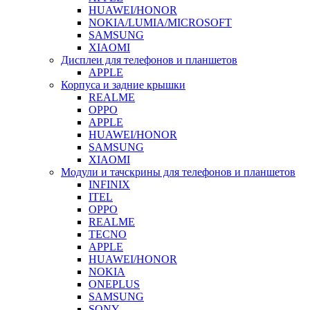
HUAWEI/HONOR
NOKIA/LUMIA/MICROSOFT
SAMSUNG
XIAOMI
Дисплеи для телефонов и планшетов
APPLE
Корпуса и задние крышки
REALME
OPPO
APPLE
HUAWEI/HONOR
SAMSUNG
XIAOMI
Модули и тачскрины для телефонов и планшетов
INFINIX
ITEL
OPPO
REALME
TECNO
APPLE
HUAWEI/HONOR
NOKIA
ONEPLUS
SAMSUNG
SONY