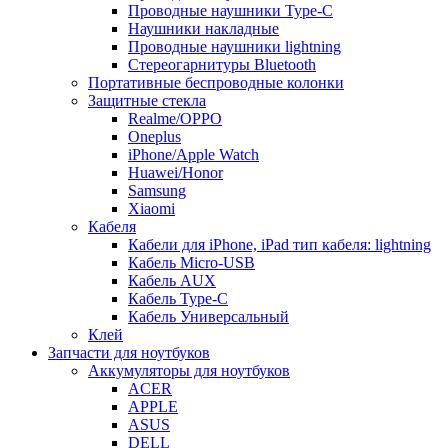
Проводные наушники Type-C
Наушники накладные
Проводные наушники lightning
Стереогарнитуры Bluetooth
Портативные беспроводные колонки
Защитные стекла
Realme/OPPO
Oneplus
iPhone/Apple Watch
Huawei/Honor
Samsung
Xiaomi
Кабеля
Кабели для iPhone, iPad тип кабеля: lightning
Кабель Micro-USB
Кабель AUX
Кабель Type-C
Кабель Универсальный
Клей
Запчасти для ноутбуков
Аккумуляторы для ноутбуков
ACER
APPLE
ASUS
DELL