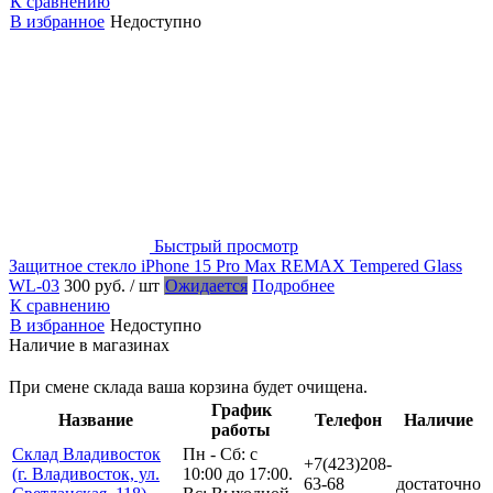
К сравнению
В избранное
Недоступно
Быстрый просмотр
Защитное стекло iPhone 15 Pro Max REMAX Tempered Glass
WL-03
300 руб.
/ шт
Ожидается
Подробнее
К сравнению
В избранное
Недоступно
Наличие в магазинах
При смене склада ваша корзина будет очищена.
График
Название
Телефон
Наличие
работы
Склад Владивосток
Пн - Сб: с
+7(423)208-
(г. Владивосток, ул.
10:00 до 17:00.
63-68
достаточно