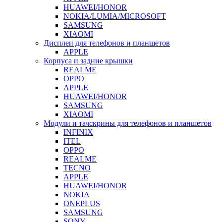
HUAWEI/HONOR
NOKIA/LUMIA/MICROSOFT
SAMSUNG
XIAOMI
Дисплеи для телефонов и планшетов
APPLE
Корпуса и задние крышки
REALME
OPPO
APPLE
HUAWEI/HONOR
SAMSUNG
XIAOMI
Модули и тачскрины для телефонов и планшетов
INFINIX
ITEL
OPPO
REALME
TECNO
APPLE
HUAWEI/HONOR
NOKIA
ONEPLUS
SAMSUNG
SONY