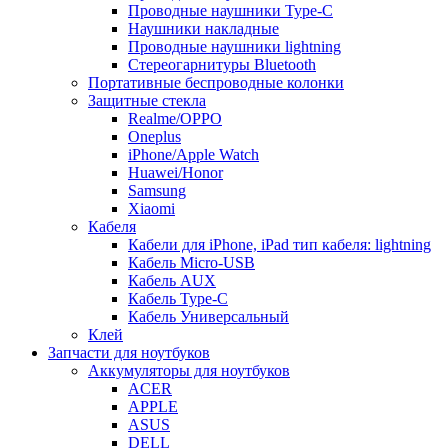
Проводные наушники Type-C
Наушники накладные
Проводные наушники lightning
Стереогарнитуры Bluetooth
Портативные беспроводные колонки
Защитные стекла
Realme/OPPO
Oneplus
iPhone/Apple Watch
Huawei/Honor
Samsung
Xiaomi
Кабеля
Кабели для iPhone, iPad тип кабеля: lightning
Кабель Micro-USB
Кабель AUX
Кабель Type-C
Кабель Универсальный
Клей
Запчасти для ноутбуков
Аккумуляторы для ноутбуков
ACER
APPLE
ASUS
DELL