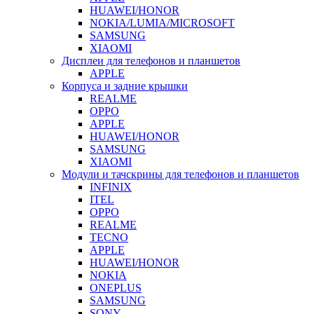
HUAWEI/HONOR
NOKIA/LUMIA/MICROSOFT
SAMSUNG
XIAOMI
Дисплеи для телефонов и планшетов
APPLE
Корпуса и задние крышки
REALME
OPPO
APPLE
HUAWEI/HONOR
SAMSUNG
XIAOMI
Модули и тачскрины для телефонов и планшетов
INFINIX
ITEL
OPPO
REALME
TECNO
APPLE
HUAWEI/HONOR
NOKIA
ONEPLUS
SAMSUNG
SONY