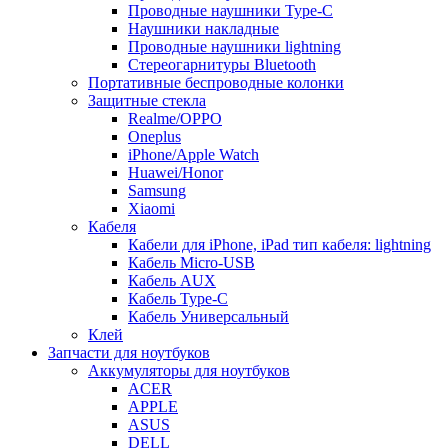
Проводные наушники Type-C
Наушники накладные
Проводные наушники lightning
Стереогарнитуры Bluetooth
Портативные беспроводные колонки
Защитные стекла
Realme/OPPO
Oneplus
iPhone/Apple Watch
Huawei/Honor
Samsung
Xiaomi
Кабеля
Кабели для iPhone, iPad тип кабеля: lightning
Кабель Micro-USB
Кабель AUX
Кабель Type-C
Кабель Универсальный
Клей
Запчасти для ноутбуков
Аккумуляторы для ноутбуков
ACER
APPLE
ASUS
DELL