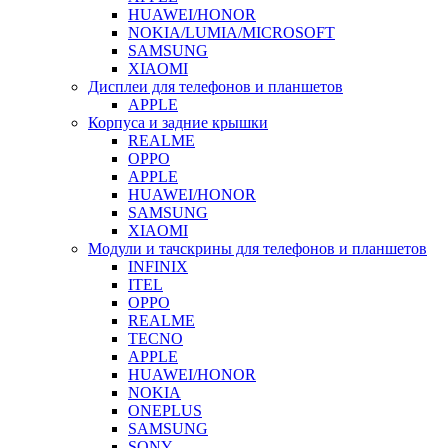
HUAWEI/HONOR
NOKIA/LUMIA/MICROSOFT
SAMSUNG
XIAOMI
Дисплеи для телефонов и планшетов
APPLE
Корпуса и задние крышки
REALME
OPPO
APPLE
HUAWEI/HONOR
SAMSUNG
XIAOMI
Модули и тачскрины для телефонов и планшетов
INFINIX
ITEL
OPPO
REALME
TECNO
APPLE
HUAWEI/HONOR
NOKIA
ONEPLUS
SAMSUNG
SONY