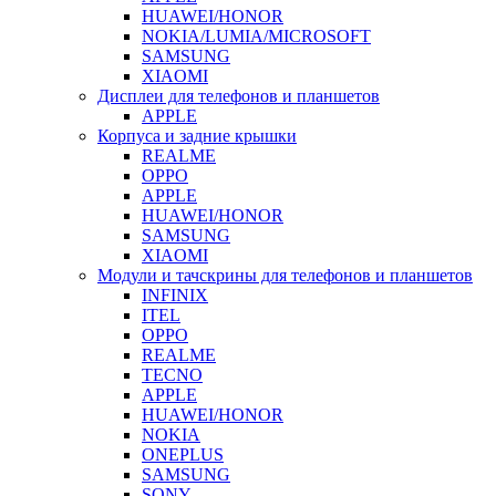
HUAWEI/HONOR
NOKIA/LUMIA/MICROSOFT
SAMSUNG
XIAOMI
Дисплеи для телефонов и планшетов
APPLE
Корпуса и задние крышки
REALME
OPPO
APPLE
HUAWEI/HONOR
SAMSUNG
XIAOMI
Модули и тачскрины для телефонов и планшетов
INFINIX
ITEL
OPPO
REALME
TECNO
APPLE
HUAWEI/HONOR
NOKIA
ONEPLUS
SAMSUNG
SONY