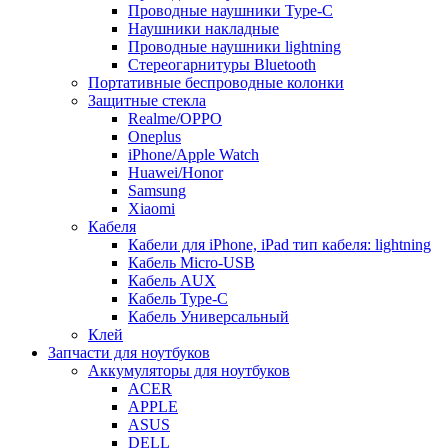
Проводные наушники Type-C
Наушники накладные
Проводные наушники lightning
Стереогарнитуры Bluetooth
Портативные беспроводные колонки
Защитные стекла
Realme/OPPO
Oneplus
iPhone/Apple Watch
Huawei/Honor
Samsung
Xiaomi
Кабеля
Кабели для iPhone, iPad тип кабеля: lightning
Кабель Micro-USB
Кабель AUX
Кабель Type-C
Кабель Универсальный
Клей
Запчасти для ноутбуков
Аккумуляторы для ноутбуков
ACER
APPLE
ASUS
DELL