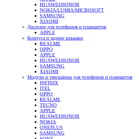
HUAWEI/HONOR
NOKIA/LUMIA/MICROSOFT
SAMSUNG
XIAOMI
Дисплеи для телефонов и планшетов
APPLE
Корпуса и задние крышки
REALME
OPPO
APPLE
HUAWEI/HONOR
SAMSUNG
XIAOMI
Модули и тачскрины для телефонов и планшетов
INFINIX
ITEL
OPPO
REALME
TECNO
APPLE
HUAWEI/HONOR
NOKIA
ONEPLUS
SAMSUNG
SONY