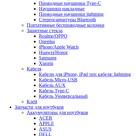
Проводные наушники Type-C
Наушники накладные
Проводные наушники lightning
Стереогарнитуры Bluetooth
Портативные беспроводные колонки
Защитные стекла
Realme/OPPO
Oneplus
iPhone/Apple Watch
Huawei/Honor
Samsung
Xiaomi
Кабеля
Кабели для iPhone, iPad тип кабеля: lightning
Кабель Micro-USB
Кабель AUX
Кабель Type-C
Кабель Универсальный
Клей
Запчасти для ноутбуков
Аккумуляторы для ноутбуков
ACER
APPLE
ASUS
DELL