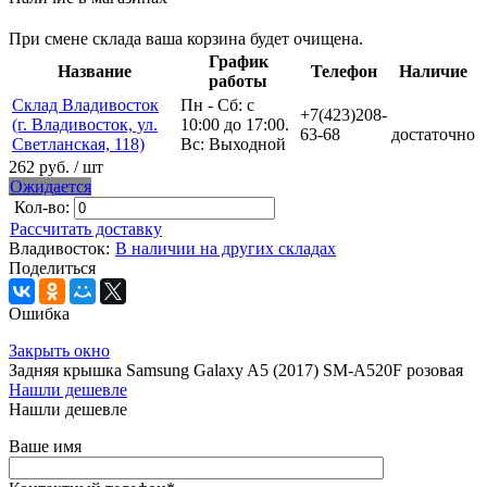
При смене склада ваша корзина будет очищена.
График
Название
Телефон
Наличие
работы
Склад Владивосток
Пн - Сб: с
+7(423)208-
(г. Владивосток, ул.
10:00 до 17:00.
63-68
достаточно
Светланская, 118)
Вс: Выходной
262 руб.
/ шт
Ожидается
Кол-во:
Рассчитать доставку
Владивосток:
В наличии на других складах
Поделиться
Ошибка
Закрыть окно
Задняя крышка Samsung Galaxy A5 (2017) SM-A520F розовая
Нашли дешевле
Нашли дешевле
Ваше имя