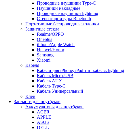
Проводные наушники Type-C
Наушники накладные
Проводные наушники lightning
Стереогарнитуры Bluetooth
Портативные беспроводные колонки
Защитные стекла
Realme/OPPO
Oneplus
iPhone/Apple Watch
Huawei/Honor
Samsung
Xiaomi
Кабеля
Кабели для iPhone, iPad тип кабеля: lightning
Кабель Micro-USB
Кабель AUX
Кабель Type-C
Кабель Универсальный
Клей
Запчасти для ноутбуков
Аккумуляторы для ноутбуков
ACER
APPLE
ASUS
DELL