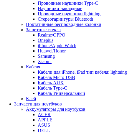
Проводные наушники Type-C
Наушники накладные
Проводные наушники lightning
Стереогарнитуры Bluetooth
Портативные беспроводные колонки
Защитные стекла
Realme/OPPO
Oneplus
iPhone/Apple Watch
Huawei/Honor
Samsung
Xiaomi
Кабеля
Кабели для iPhone, iPad тип кабеля: lightning
Кабель Micro-USB
Кабель AUX
Кабель Type-C
Кабель Универсальный
Клей
Запчасти для ноутбуков
Аккумуляторы для ноутбуков
ACER
APPLE
ASUS
DELL