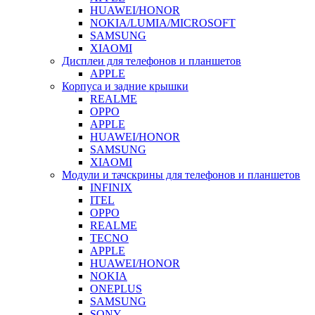
HUAWEI/HONOR
NOKIA/LUMIA/MICROSOFT
SAMSUNG
XIAOMI
Дисплеи для телефонов и планшетов
APPLE
Корпуса и задние крышки
REALME
OPPO
APPLE
HUAWEI/HONOR
SAMSUNG
XIAOMI
Модули и тачскрины для телефонов и планшетов
INFINIX
ITEL
OPPO
REALME
TECNO
APPLE
HUAWEI/HONOR
NOKIA
ONEPLUS
SAMSUNG
SONY