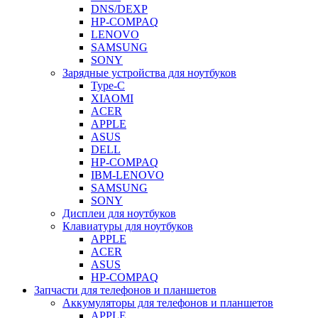
DNS/DEXP
HP-COMPAQ
LENOVO
SAMSUNG
SONY
Зарядные устройства для ноутбуков
Type-C
XIAOMI
ACER
APPLE
ASUS
DELL
HP-COMPAQ
IBM-LENOVO
SAMSUNG
SONY
Дисплеи для ноутбуков
Клавиатуры для ноутбуков
APPLE
ACER
ASUS
HP-COMPAQ
Запчасти для телефонов и планшетов
Аккумуляторы для телефонов и планшетов
APPLE