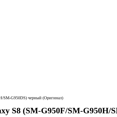
0H/SM-G950DS) черный (Оригинал)
laxy S8 (SM-G950F/SM-G950H/