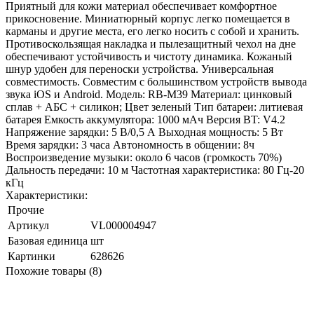
Приятный для кожи материал обеспечивает комфортное
прикосновение. Миниатюрный корпус легко помещается в
карманы и другие места, его легко носить с собой и хранить.
Противоскользящая накладка и пылезащитный чехол на дне
обеспечивают устойчивость и чистоту динамика. Кожаный
шнур удобен для переноски устройства. Универсальная
совместимость. Совместим с большинством устройств вывода
звука iOS и Android. Модель: RB-M39 Материал: цинковый
сплав + АБС + силикон; Цвет зеленый Тип батареи: литиевая
батарея Емкость аккумулятора: 1000 мАч Версия BT: V4.2
Напряжение зарядки: 5 В/0,5 А Выходная мощность: 5 Вт
Время зарядки: 3 часа Автономность в общении: 8ч
Воспроизведение музыки: около 6 часов (громкость 70%)
Дальность передачи: 10 м Частотная характеристика: 80 Гц-20
кГц
Характеристики:
Прочие
Артикул
VL000004947
Базовая единица
шт
Картинки
628626
Похожие товары (8)