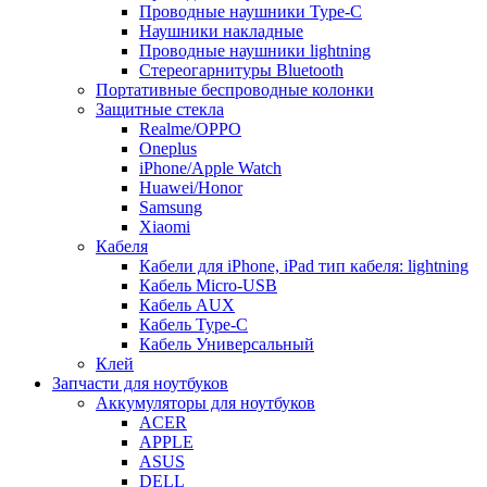
Проводные наушники Type-C
Наушники накладные
Проводные наушники lightning
Стереогарнитуры Bluetooth
Портативные беспроводные колонки
Защитные стекла
Realme/OPPO
Oneplus
iPhone/Apple Watch
Huawei/Honor
Samsung
Xiaomi
Кабеля
Кабели для iPhone, iPad тип кабеля: lightning
Кабель Micro-USB
Кабель AUX
Кабель Type-C
Кабель Универсальный
Клей
Запчасти для ноутбуков
Аккумуляторы для ноутбуков
ACER
APPLE
ASUS
DELL