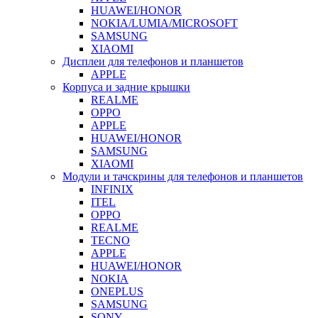
HUAWEI/HONOR
NOKIA/LUMIA/MICROSOFT
SAMSUNG
XIAOMI
Дисплеи для телефонов и планшетов
APPLE
Корпуса и задние крышки
REALME
OPPO
APPLE
HUAWEI/HONOR
SAMSUNG
XIAOMI
Модули и тачскрины для телефонов и планшетов
INFINIX
ITEL
OPPO
REALME
TECNO
APPLE
HUAWEI/HONOR
NOKIA
ONEPLUS
SAMSUNG
SONY