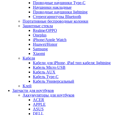
Проводные наушники Type-C
Наушники накладные
Проводные наушники lightning
Стереогарнитуры Bluetooth
Портативные беспроводные колонки
Защитные стекла
Realme/OPPO
Oneplus
iPhone/Apple Watch
Huawei/Honor
Samsung
Xiaomi
Кабеля
Кабели для iPhone, iPad тип кабеля: lightning
Кабель Micro-USB
Кабель AUX
Кабель Type-C
Кабель Универсальный
Клей
Запчасти для ноутбуков
Аккумуляторы для ноутбуков
ACER
APPLE
ASUS
DELL