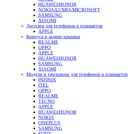
HUAWEI/HONOR
NOKIA/LUMIA/MICROSOFT
SAMSUNG
XIAOMI
Дисплеи для телефонов и планшетов
APPLE
Корпуса и задние крышки
REALME
OPPO
APPLE
HUAWEI/HONOR
SAMSUNG
XIAOMI
Модули и тачскрины для телефонов и планшетов
INFINIX
ITEL
OPPO
REALME
TECNO
APPLE
HUAWEI/HONOR
NOKIA
ONEPLUS
SAMSUNG
SONY