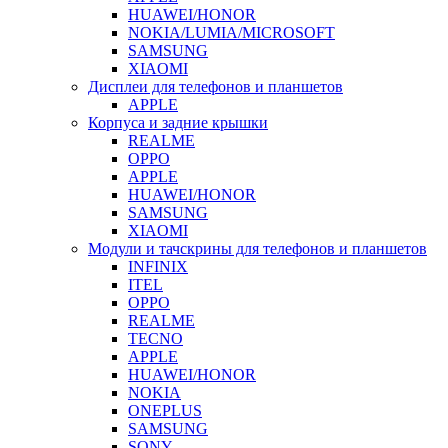
HUAWEI/HONOR
NOKIA/LUMIA/MICROSOFT
SAMSUNG
XIAOMI
Дисплеи для телефонов и планшетов
APPLE
Корпуса и задние крышки
REALME
OPPO
APPLE
HUAWEI/HONOR
SAMSUNG
XIAOMI
Модули и тачскрины для телефонов и планшетов
INFINIX
ITEL
OPPO
REALME
TECNO
APPLE
HUAWEI/HONOR
NOKIA
ONEPLUS
SAMSUNG
SONY