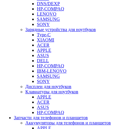
DNS/DEXP
HP-COMPAQ
LENOVO
SAMSUNG
SONY
Зарядные устройства для ноутбуков
Type-C
XIAOMI
ACER
APPLE
ASUS
DELL
HP-COMPAQ
IBM-LENOVO
SAMSUNG
SONY
Дисплеи для ноутбуков
Клавиатуры для ноутбуков
APPLE
ACER
ASUS
HP-COMPAQ
Запчасти для телефонов и планшетов
Аккумуляторы для телефонов и планшетов
APPLE