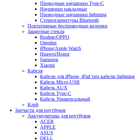
Проводные наушники Type-C
Наушники накладные
Проводные наушники lightning
Стереогарнитуры Bluetooth
Портативные беспроводные колонки
Защитные стекла
Realme/OPPO
Oneplus
iPhone/Apple Watch
Huawei/Honor
Samsung
Xiaomi
Кабеля
Кабели для iPhone, iPad тип кабеля: lightning
Кабель Micro-USB
Кабель AUX
Кабель Type-C
Кабель Универсальный
Клей
Запчасти для ноутбуков
Аккумуляторы для ноутбуков
ACER
APPLE
ASUS
DELL