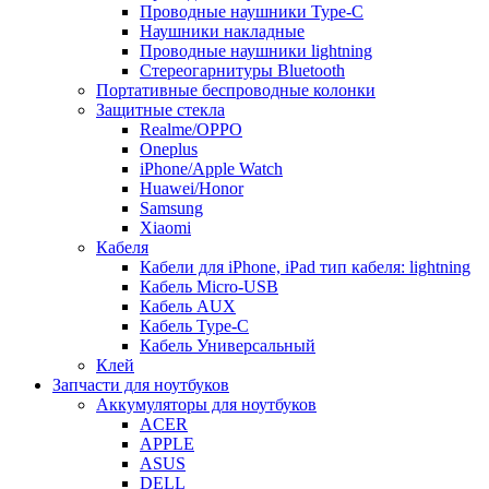
Проводные наушники Type-C
Наушники накладные
Проводные наушники lightning
Стереогарнитуры Bluetooth
Портативные беспроводные колонки
Защитные стекла
Realme/OPPO
Oneplus
iPhone/Apple Watch
Huawei/Honor
Samsung
Xiaomi
Кабеля
Кабели для iPhone, iPad тип кабеля: lightning
Кабель Micro-USB
Кабель AUX
Кабель Type-C
Кабель Универсальный
Клей
Запчасти для ноутбуков
Аккумуляторы для ноутбуков
ACER
APPLE
ASUS
DELL