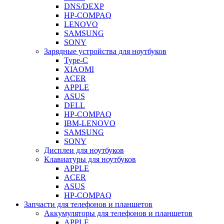
DNS/DEXP
HP-COMPAQ
LENOVO
SAMSUNG
SONY
Зарядные устройства для ноутбуков
Type-C
XIAOMI
ACER
APPLE
ASUS
DELL
HP-COMPAQ
IBM-LENOVO
SAMSUNG
SONY
Дисплеи для ноутбуков
Клавиатуры для ноутбуков
APPLE
ACER
ASUS
HP-COMPAQ
Запчасти для телефонов и планшетов
Аккумуляторы для телефонов и планшетов
APPLE