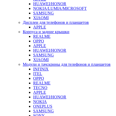
HUAWEI/HONOR
NOKIA/LUMIA/MICROSOFT
SAMSUNG
XIAOMI
Дисплеи для телефонов и планшетов
APPLE
Корпуса и задние крышки
REALME
OPPO
APPLE
HUAWEI/HONOR
SAMSUNG
XIAOMI
Модули и тачскрины для телефонов и планшетов
INFINIX
ITEL
OPPO
REALME
TECNO
APPLE
HUAWEI/HONOR
NOKIA
ONEPLUS
SAMSUNG
SONY