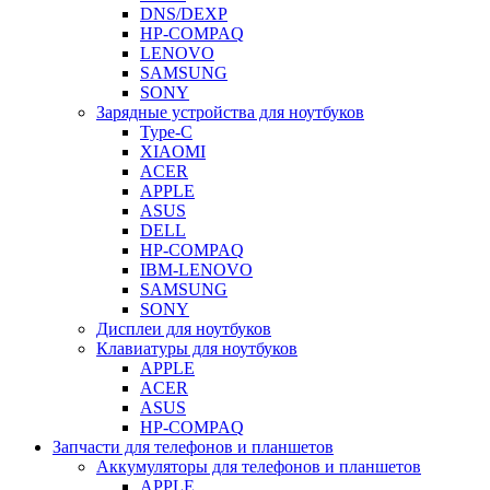
DNS/DEXP
HP-COMPAQ
LENOVO
SAMSUNG
SONY
Зарядные устройства для ноутбуков
Type-C
XIAOMI
ACER
APPLE
ASUS
DELL
HP-COMPAQ
IBM-LENOVO
SAMSUNG
SONY
Дисплеи для ноутбуков
Клавиатуры для ноутбуков
APPLE
ACER
ASUS
HP-COMPAQ
Запчасти для телефонов и планшетов
Аккумуляторы для телефонов и планшетов
APPLE