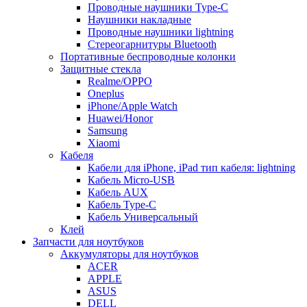
Проводные наушники Type-C
Наушники накладные
Проводные наушники lightning
Стереогарнитуры Bluetooth
Портативные беспроводные колонки
Защитные стекла
Realme/OPPO
Oneplus
iPhone/Apple Watch
Huawei/Honor
Samsung
Xiaomi
Кабеля
Кабели для iPhone, iPad тип кабеля: lightning
Кабель Micro-USB
Кабель AUX
Кабель Type-C
Кабель Универсальный
Клей
Запчасти для ноутбуков
Аккумуляторы для ноутбуков
ACER
APPLE
ASUS
DELL