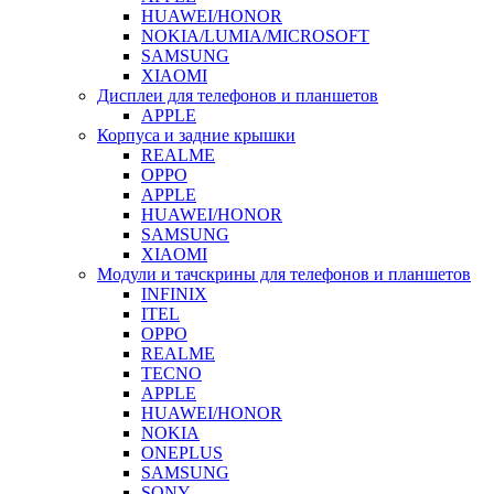
HUAWEI/HONOR
NOKIA/LUMIA/MICROSOFT
SAMSUNG
XIAOMI
Дисплеи для телефонов и планшетов
APPLE
Корпуса и задние крышки
REALME
OPPO
APPLE
HUAWEI/HONOR
SAMSUNG
XIAOMI
Модули и тачскрины для телефонов и планшетов
INFINIX
ITEL
OPPO
REALME
TECNO
APPLE
HUAWEI/HONOR
NOKIA
ONEPLUS
SAMSUNG
SONY