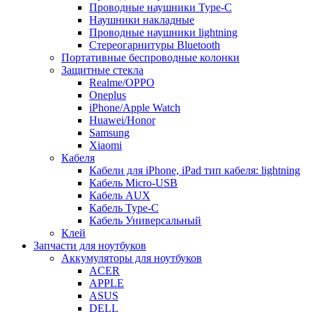
Проводные наушники Type-C
Наушники накладные
Проводные наушники lightning
Стереогарнитуры Bluetooth
Портативные беспроводные колонки
Защитные стекла
Realme/OPPO
Oneplus
iPhone/Apple Watch
Huawei/Honor
Samsung
Xiaomi
Кабеля
Кабели для iPhone, iPad тип кабеля: lightning
Кабель Micro-USB
Кабель AUX
Кабель Type-C
Кабель Универсальный
Клей
Запчасти для ноутбуков
Аккумуляторы для ноутбуков
ACER
APPLE
ASUS
DELL