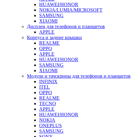
HUAWEI/HONOR
NOKIA/LUMIA/MICROSOFT
SAMSUNG
XIAOMI
Дисплеи для телефонов и планшетов
APPLE
Корпуса и задние крышки
REALME
OPPO
APPLE
HUAWEI/HONOR
SAMSUNG
XIAOMI
Модули и тачскрины для телефонов и планшетов
INFINIX
ITEL
OPPO
REALME
TECNO
APPLE
HUAWEI/HONOR
NOKIA
ONEPLUS
SAMSUNG
SONY