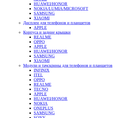
HUAWEI/HONOR
NOKIA/LUMIA/MICROSOFT
SAMSUNG
XIAOMI
Дисплеи для телефонов и планшетов
APPLE
Корпуса и задние крышки
REALME
OPPO
APPLE
HUAWEI/HONOR
SAMSUNG
XIAOMI
Модули и тачскрины для телефонов и планшетов
INFINIX
ITEL
OPPO
REALME
TECNO
APPLE
HUAWEI/HONOR
NOKIA
ONEPLUS
SAMSUNG
SONY