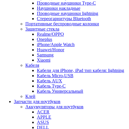
Проводные наушники Type-C
Наушники накладные
Проводные наушники lightning
Стереогарнитуры Bluetooth
Портативные беспроводные колонки
Защитные стекла
Realme/OPPO
Oneplus
iPhone/Apple Watch
Huawei/Honor
Samsung
Xiaomi
Кабеля
Кабели для iPhone, iPad тип кабеля: lightning
Кабель Micro-USB
Кабель AUX
Кабель Type-C
Кабель Универсальный
Клей
Запчасти для ноутбуков
Аккумуляторы для ноутбуков
ACER
APPLE
ASUS
DELL