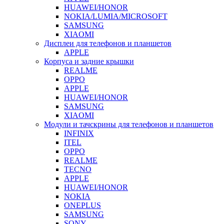
HUAWEI/HONOR
NOKIA/LUMIA/MICROSOFT
SAMSUNG
XIAOMI
Дисплеи для телефонов и планшетов
APPLE
Корпуса и задние крышки
REALME
OPPO
APPLE
HUAWEI/HONOR
SAMSUNG
XIAOMI
Модули и тачскрины для телефонов и планшетов
INFINIX
ITEL
OPPO
REALME
TECNO
APPLE
HUAWEI/HONOR
NOKIA
ONEPLUS
SAMSUNG
SONY