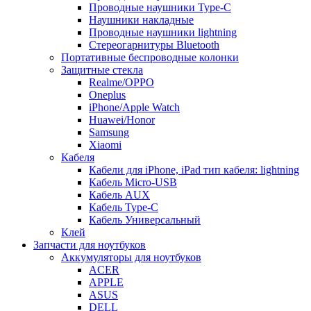
Проводные наушники Type-C
Наушники накладные
Проводные наушники lightning
Стереогарнитуры Bluetooth
Портативные беспроводные колонки
Защитные стекла
Realme/OPPO
Oneplus
iPhone/Apple Watch
Huawei/Honor
Samsung
Xiaomi
Кабеля
Кабели для iPhone, iPad тип кабеля: lightning
Кабель Micro-USB
Кабель AUX
Кабель Type-C
Кабель Универсальный
Клей
Запчасти для ноутбуков
Аккумуляторы для ноутбуков
ACER
APPLE
ASUS
DELL