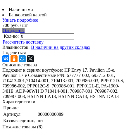
Наличными
Банковской картой
Узнать подробнее
700 руб.
/ шт
Ожидается
Кол-во:
Рассчитать доставку
Владивосток:
В наличии на других складах
Поделиться
Описание товара
Подходит к сериям ноутбуков: HP Envy 17, Pavilion 15-e,
Pavilion 17-e Совместимые P/N: 677777-002, 693712-001,
710413-001,710414-001, 710413-001, 709986-003, PPP012D-S,
709986-002, PPP012C-S, 709986-001, PPP012L-E, PA-1900-
34HE, ADP-90WH D 710414-001, 709987-001, 709987-002,
709987-003, HSTNN-LA13, HSTNN-CA13, HSTNN-DA13
Характеристики:
Прочие
Артикул
00000000089
Базовая единица
шт
Похожие товары (6)