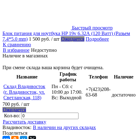
Быстрый просмотр
Блок питания для ноутбука HP 19v 6.32А (120 Ватт) (Разьем
7.4*5.0 mm)
1 500 руб.
/ шт
Ожидается
Подробнее
К сравнению
В избранное
Недоступно
Наличие в магазинах
При смене склада ваша корзина будет очищена.
График
Название
Телефон
Наличие
работы
Склад Владивосток
Пн - Сб: с
+7(423)208-
(г. Владивосток, ул.
10:00 до 17:00.
63-68
достаточно
Светланская, 118)
Вс: Выходной
700 руб.
/ шт
Ожидается
Кол-во:
Рассчитать доставку
Владивосток:
В наличии на других складах
Поделиться