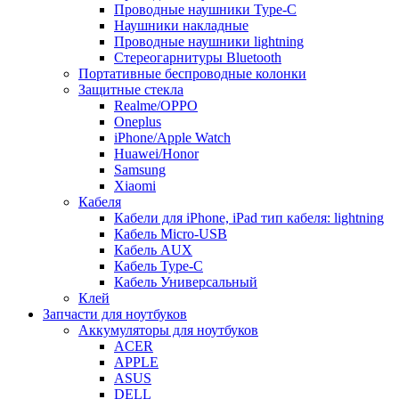
Проводные наушники Type-C
Наушники накладные
Проводные наушники lightning
Стереогарнитуры Bluetooth
Портативные беспроводные колонки
Защитные стекла
Realme/OPPO
Oneplus
iPhone/Apple Watch
Huawei/Honor
Samsung
Xiaomi
Кабеля
Кабели для iPhone, iPad тип кабеля: lightning
Кабель Micro-USB
Кабель AUX
Кабель Type-C
Кабель Универсальный
Клей
Запчасти для ноутбуков
Аккумуляторы для ноутбуков
ACER
APPLE
ASUS
DELL