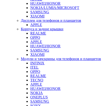
HUAWEI/HONOR
NOKIA/LUMIA/MICROSOFT
SAMSUNG
XIAOMI
Дисплеи для телефонов и планшетов
APPLE
Корпуса и задние крышки
REALME
OPPO
APPLE
HUAWEI/HONOR
SAMSUNG
XIAOMI
Модули и тачскрины для телефонов и планшетов
INFINIX
ITEL
OPPO
REALME
TECNO
APPLE
HUAWEI/HONOR
NOKIA
ONEPLUS
SAMSUNG
SONY