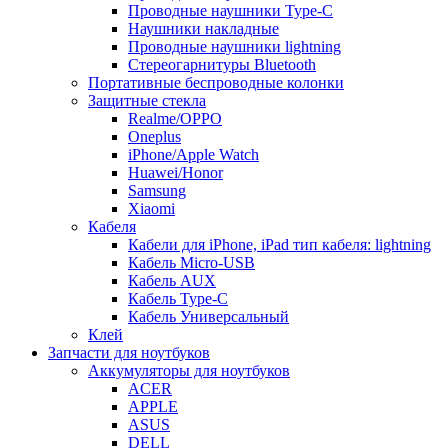
Проводные наушники Type-C
Наушники накладные
Проводные наушники lightning
Стереогарнитуры Bluetooth
Портативные беспроводные колонки
Защитные стекла
Realme/OPPO
Oneplus
iPhone/Apple Watch
Huawei/Honor
Samsung
Xiaomi
Кабеля
Кабели для iPhone, iPad тип кабеля: lightning
Кабель Micro-USB
Кабель AUX
Кабель Type-C
Кабель Универсальный
Клей
Запчасти для ноутбуков
Аккумуляторы для ноутбуков
ACER
APPLE
ASUS
DELL