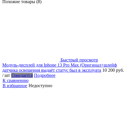
Похожие товары (8)
Быстрый просмотр
Модуль-дисплей для Iphone 13 Pro Max (Оригинал+шлейф
датчика освещения выдаёт статус был в эксплуата
10 200 руб.
/ шт
Ожидается
Подробнее
К сравнению
В избранное
Недоступно