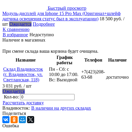
Быстрый просмотр
Модуль-дисплей для Iphone 15 Pro Max (Оригинал+шлейф
датчика освещения статус был в эксплуатации)
18 500 руб.
/
шт
Ожидается
Подробнее
К сравнению
В избранное
Недоступно
Наличие в магазинах
При смене склада ваша корзина будет очищена.
График
Название
Телефон
Наличие
работы
Склад Владивосток
Пн - Сб: с
+7(423)208-
(г. Владивосток, ул.
10:00 до 17:00.
63-68
достаточно
Светланская, 118)
Вс: Выходной
3 031 руб.
/ шт
Ожидается
Кол-во:
Рассчитать доставку
Владивосток:
В наличии на других складах
Поделиться
Ошибка