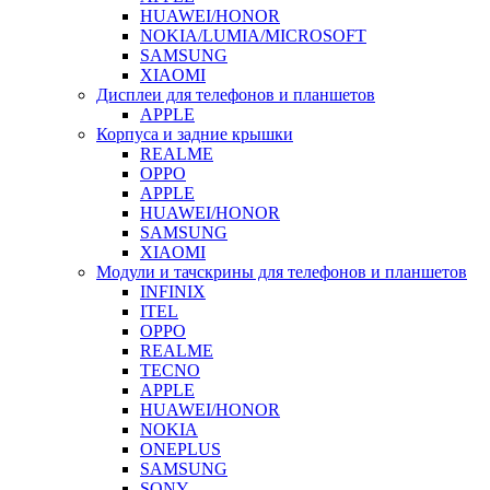
HUAWEI/HONOR
NOKIA/LUMIA/MICROSOFT
SAMSUNG
XIAOMI
Дисплеи для телефонов и планшетов
APPLE
Корпуса и задние крышки
REALME
OPPO
APPLE
HUAWEI/HONOR
SAMSUNG
XIAOMI
Модули и тачскрины для телефонов и планшетов
INFINIX
ITEL
OPPO
REALME
TECNO
APPLE
HUAWEI/HONOR
NOKIA
ONEPLUS
SAMSUNG
SONY