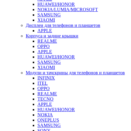
HUAWEI/HONOR
NOKIA/LUMIA/MICROSOFT
SAMSUNG
XIAOMI
Дисплеи для телефонов и планшетов
APPLE
Корпуса и задние крышки
REALME
OPPO
APPLE
HUAWEI/HONOR
SAMSUNG
XIAOMI
Модули и тачскрины для телефонов и планшетов
INFINIX
ITEL
OPPO
REALME
TECNO
APPLE
HUAWEI/HONOR
NOKIA
ONEPLUS
SAMSUNG
SONY