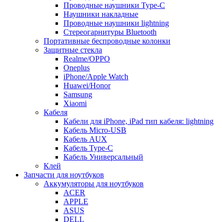
Проводные наушники Type-C
Наушники накладные
Проводные наушники lightning
Стереогарнитуры Bluetooth
Портативные беспроводные колонки
Защитные стекла
Realme/OPPO
Oneplus
iPhone/Apple Watch
Huawei/Honor
Samsung
Xiaomi
Кабеля
Кабели для iPhone, iPad тип кабеля: lightning
Кабель Micro-USB
Кабель AUX
Кабель Type-C
Кабель Универсальный
Клей
Запчасти для ноутбуков
Аккумуляторы для ноутбуков
ACER
APPLE
ASUS
DELL