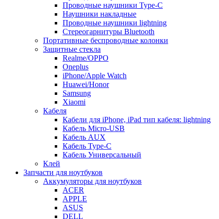
Проводные наушники Type-C
Наушники накладные
Проводные наушники lightning
Стереогарнитуры Bluetooth
Портативные беспроводные колонки
Защитные стекла
Realme/OPPO
Oneplus
iPhone/Apple Watch
Huawei/Honor
Samsung
Xiaomi
Кабеля
Кабели для iPhone, iPad тип кабеля: lightning
Кабель Micro-USB
Кабель AUX
Кабель Type-C
Кабель Универсальный
Клей
Запчасти для ноутбуков
Аккумуляторы для ноутбуков
ACER
APPLE
ASUS
DELL