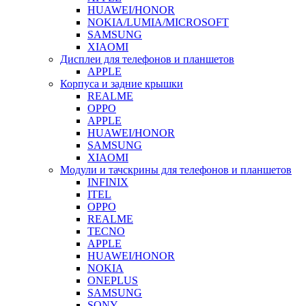
HUAWEI/HONOR
NOKIA/LUMIA/MICROSOFT
SAMSUNG
XIAOMI
Дисплеи для телефонов и планшетов
APPLE
Корпуса и задние крышки
REALME
OPPO
APPLE
HUAWEI/HONOR
SAMSUNG
XIAOMI
Модули и тачскрины для телефонов и планшетов
INFINIX
ITEL
OPPO
REALME
TECNO
APPLE
HUAWEI/HONOR
NOKIA
ONEPLUS
SAMSUNG
SONY