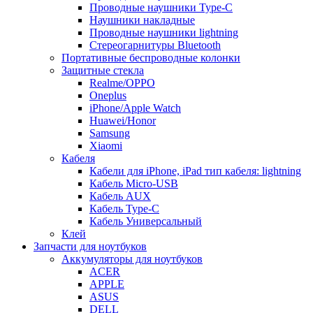
Проводные наушники Type-C
Наушники накладные
Проводные наушники lightning
Стереогарнитуры Bluetooth
Портативные беспроводные колонки
Защитные стекла
Realme/OPPO
Oneplus
iPhone/Apple Watch
Huawei/Honor
Samsung
Xiaomi
Кабеля
Кабели для iPhone, iPad тип кабеля: lightning
Кабель Micro-USB
Кабель AUX
Кабель Type-C
Кабель Универсальный
Клей
Запчасти для ноутбуков
Аккумуляторы для ноутбуков
ACER
APPLE
ASUS
DELL