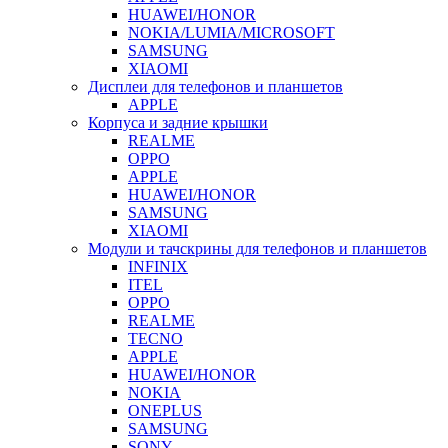
HUAWEI/HONOR
NOKIA/LUMIA/MICROSOFT
SAMSUNG
XIAOMI
Дисплеи для телефонов и планшетов
APPLE
Корпуса и задние крышки
REALME
OPPO
APPLE
HUAWEI/HONOR
SAMSUNG
XIAOMI
Модули и тачскрины для телефонов и планшетов
INFINIX
ITEL
OPPO
REALME
TECNO
APPLE
HUAWEI/HONOR
NOKIA
ONEPLUS
SAMSUNG
SONY