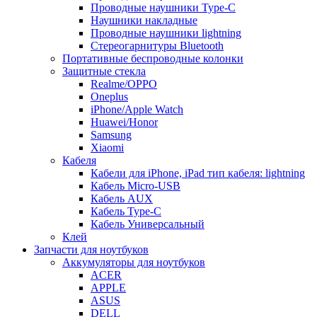
Проводные наушники Type-C
Наушники накладные
Проводные наушники lightning
Стереогарнитуры Bluetooth
Портативные беспроводные колонки
Защитные стекла
Realme/OPPO
Oneplus
iPhone/Apple Watch
Huawei/Honor
Samsung
Xiaomi
Кабеля
Кабели для iPhone, iPad тип кабеля: lightning
Кабель Micro-USB
Кабель AUX
Кабель Type-C
Кабель Универсальный
Клей
Запчасти для ноутбуков
Аккумуляторы для ноутбуков
ACER
APPLE
ASUS
DELL