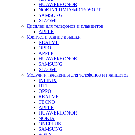
HUAWEI/HONOR
NOKIA/LUMIA/MICROSOFT
SAMSUNG
XIAOMI
Дисплеи для телефонов и планшетов
APPLE
Корпуса и задние крышки
REALME
OPPO
APPLE
HUAWEI/HONOR
SAMSUNG
XIAOMI
Модули и тачскрины для телефонов и планшетов
INFINIX
ITEL
OPPO
REALME
TECNO
APPLE
HUAWEI/HONOR
NOKIA
ONEPLUS
SAMSUNG
SONY