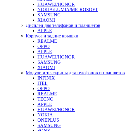
HUAWEI/HONOR
NOKIA/LUMIA/MICROSOFT
SAMSUNG
XIAOMI
Дисплеи для телефонов и планшетов
APPLE
Корпуса и задние крышки
REALME
OPPO
APPLE
HUAWEI/HONOR
SAMSUNG
XIAOMI
Модули и тачскрины для телефонов и планшетов
INFINIX
ITEL
OPPO
REALME
TECNO
APPLE
HUAWEI/HONOR
NOKIA
ONEPLUS
SAMSUNG
SONY