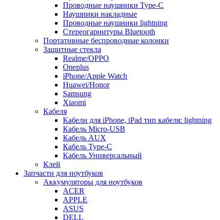
Проводные наушники Type-C
Наушники накладные
Проводные наушники lightning
Стереогарнитуры Bluetooth
Портативные беспроводные колонки
Защитные стекла
Realme/OPPO
Oneplus
iPhone/Apple Watch
Huawei/Honor
Samsung
Xiaomi
Кабеля
Кабели для iPhone, iPad тип кабеля: lightning
Кабель Micro-USB
Кабель AUX
Кабель Type-C
Кабель Универсальный
Клей
Запчасти для ноутбуков
Аккумуляторы для ноутбуков
ACER
APPLE
ASUS
DELL