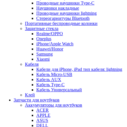
Проводные наушники Type-C
Наушники накладные
Проводные наушники lightning
Стереогарнитуры Bluetooth
Портативные беспроводные колонки
Защитные стекла
Realme/OPPO
Oneplus
iPhone/Apple Watch
Huawei/Honor
Samsung
Xiaomi
Кабеля
Кабели для iPhone, iPad тип кабеля: lightning
Кабель Micro-USB
Кабель AUX
Кабель Type-C
Кабель Универсальный
Клей
Запчасти для ноутбуков
Аккумуляторы для ноутбуков
ACER
APPLE
ASUS
DELL