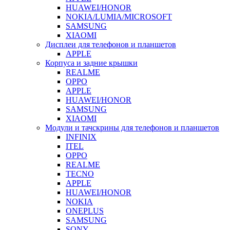
HUAWEI/HONOR
NOKIA/LUMIA/MICROSOFT
SAMSUNG
XIAOMI
Дисплеи для телефонов и планшетов
APPLE
Корпуса и задние крышки
REALME
OPPO
APPLE
HUAWEI/HONOR
SAMSUNG
XIAOMI
Модули и тачскрины для телефонов и планшетов
INFINIX
ITEL
OPPO
REALME
TECNO
APPLE
HUAWEI/HONOR
NOKIA
ONEPLUS
SAMSUNG
SONY