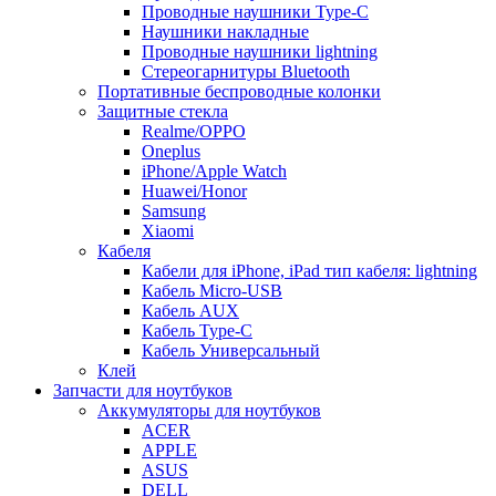
Проводные наушники Type-C
Наушники накладные
Проводные наушники lightning
Стереогарнитуры Bluetooth
Портативные беспроводные колонки
Защитные стекла
Realme/OPPO
Oneplus
iPhone/Apple Watch
Huawei/Honor
Samsung
Xiaomi
Кабеля
Кабели для iPhone, iPad тип кабеля: lightning
Кабель Micro-USB
Кабель AUX
Кабель Type-C
Кабель Универсальный
Клей
Запчасти для ноутбуков
Аккумуляторы для ноутбуков
ACER
APPLE
ASUS
DELL