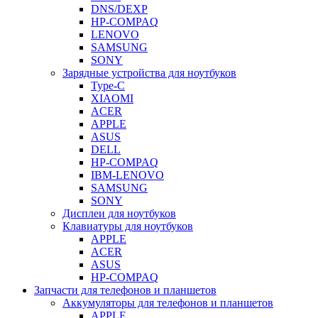
DNS/DEXP
HP-COMPAQ
LENOVO
SAMSUNG
SONY
Зарядные устройства для ноутбуков
Type-C
XIAOMI
ACER
APPLE
ASUS
DELL
HP-COMPAQ
IBM-LENOVO
SAMSUNG
SONY
Дисплеи для ноутбуков
Клавиатуры для ноутбуков
APPLE
ACER
ASUS
HP-COMPAQ
Запчасти для телефонов и планшетов
Аккумуляторы для телефонов и планшетов
APPLE