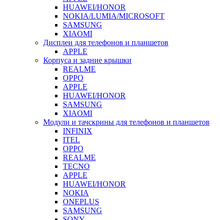
HUAWEI/HONOR
NOKIA/LUMIA/MICROSOFT
SAMSUNG
XIAOMI
Дисплеи для телефонов и планшетов
APPLE
Корпуса и задние крышки
REALME
OPPO
APPLE
HUAWEI/HONOR
SAMSUNG
XIAOMI
Модули и тачскрины для телефонов и планшетов
INFINIX
ITEL
OPPO
REALME
TECNO
APPLE
HUAWEI/HONOR
NOKIA
ONEPLUS
SAMSUNG
SONY