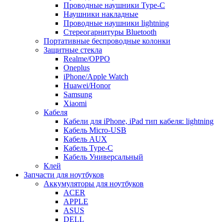
Проводные наушники Type-C
Наушники накладные
Проводные наушники lightning
Стереогарнитуры Bluetooth
Портативные беспроводные колонки
Защитные стекла
Realme/OPPO
Oneplus
iPhone/Apple Watch
Huawei/Honor
Samsung
Xiaomi
Кабеля
Кабели для iPhone, iPad тип кабеля: lightning
Кабель Micro-USB
Кабель AUX
Кабель Type-C
Кабель Универсальный
Клей
Запчасти для ноутбуков
Аккумуляторы для ноутбуков
ACER
APPLE
ASUS
DELL