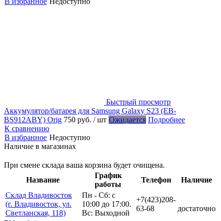
В избранное
Недоступно
Быстрый просмотр
Аккумулятор/батарея для Samsung Galaxy S23 (EB-
BS912ABY) Orig
750 руб.
/ шт
Ожидается
Подробнее
К сравнению
В избранное
Недоступно
Наличие в магазинах
При смене склада ваша корзина будет очищена.
График
Название
Телефон
Наличие
работы
Склад Владивосток
Пн - Сб: с
+7(423)208-
(г. Владивосток, ул.
10:00 до 17:00.
63-68
достаточно
Светланская, 118)
Вс: Выходной