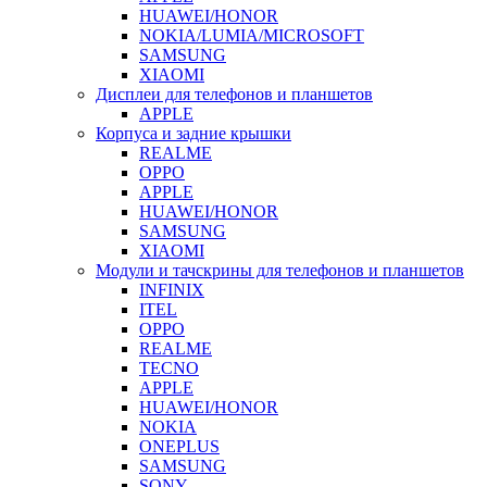
HUAWEI/HONOR
NOKIA/LUMIA/MICROSOFT
SAMSUNG
XIAOMI
Дисплеи для телефонов и планшетов
APPLE
Корпуса и задние крышки
REALME
OPPO
APPLE
HUAWEI/HONOR
SAMSUNG
XIAOMI
Модули и тачскрины для телефонов и планшетов
INFINIX
ITEL
OPPO
REALME
TECNO
APPLE
HUAWEI/HONOR
NOKIA
ONEPLUS
SAMSUNG
SONY