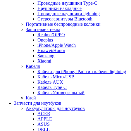
Проводные наушники Type-C
Наушники накладные
Проводные наушники lightning
Стереогарнитуры Bluetooth
Портативные беспроводные колонки
Защитные стекла
Realme/OPPO
Oneplus
iPhone/Apple Watch
Huawei/Honor
Samsung
Xiaomi
Кабеля
Кабели для iPhone, iPad тип кабеля: lightning
Кабель Micro-USB
Кабель AUX
Кабель Type-C
Кабель Универсальный
Клей
Запчасти для ноутбуков
Аккумуляторы для ноутбуков
ACER
APPLE
ASUS
DELL