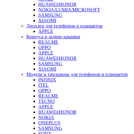
HUAWEI/HONOR
NOKIA/LUMIA/MICROSOFT
SAMSUNG
XIAOMI
Дисплеи для телефонов и планшетов
APPLE
Корпуса и задние крышки
REALME
OPPO
APPLE
HUAWEI/HONOR
SAMSUNG
XIAOMI
Модули и тачскрины для телефонов и планшетов
INFINIX
ITEL
OPPO
REALME
TECNO
APPLE
HUAWEI/HONOR
NOKIA
ONEPLUS
SAMSUNG
SONY