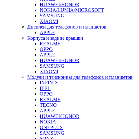
HUAWEI/HONOR
NOKIA/LUMIA/MICROSOFT
SAMSUNG
XIAOMI
Дисплеи для телефонов и планшетов
APPLE
Корпуса и задние крышки
REALME
OPPO
APPLE
HUAWEI/HONOR
SAMSUNG
XIAOMI
Модули и тачскрины для телефонов и планшетов
INFINIX
ITEL
OPPO
REALME
TECNO
APPLE
HUAWEI/HONOR
NOKIA
ONEPLUS
SAMSUNG
SONY