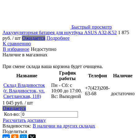
Быстрый просмотр
Аккумуляторная батарея для ноутбука ASUS A32-K52
1 875
руб.
/ шт
Ожидается
Подробнее
К сравнению
В избранное
Недоступно
Наличие в магазинах
При смене склада ваша корзина будет очищена.
График
Название
Телефон
Наличие
работы
Склад Владивосток
Пн - Сб: с
+7(423)208-
(г. Владивосток, ул.
10:00 до 17:00.
63-68
достаточно
Светланская, 118)
Вс: Выходной
1 045 руб.
/ шт
Ожидается
Кол-во:
Рассчитать доставку
Владивосток:
В наличии на других складах
Поделиться