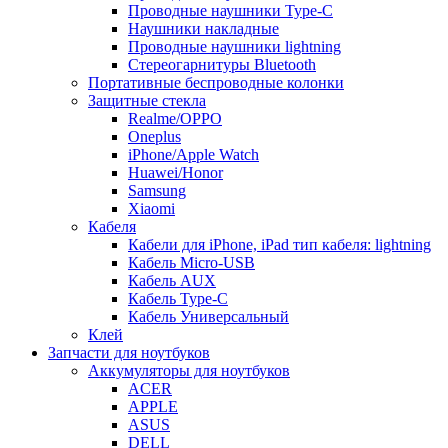
Проводные наушники Type-C
Наушники накладные
Проводные наушники lightning
Стереогарнитуры Bluetooth
Портативные беспроводные колонки
Защитные стекла
Realme/OPPO
Oneplus
iPhone/Apple Watch
Huawei/Honor
Samsung
Xiaomi
Кабеля
Кабели для iPhone, iPad тип кабеля: lightning
Кабель Micro-USB
Кабель AUX
Кабель Type-C
Кабель Универсальный
Клей
Запчасти для ноутбуков
Аккумуляторы для ноутбуков
ACER
APPLE
ASUS
DELL