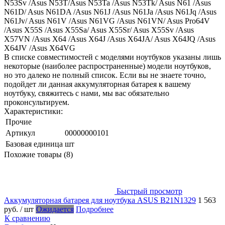
N53Sv /Asus N53T/Asus N53Ta /Asus N53Tk/ Asus N61 /Asus
N61D/ Asus N61DA /Asus N61J /Asus N61Ja /Asus N61Jq /Asus
N61Jv/ Asus N61V /Asus N61VG /Asus N61VN/ Asus Pro64V
/Asus X55S /Asus X55Sa/ Asus X55Sr/ Asus X55Sv /Asus
X57VN /Asus X64 /Asus X64J /Asus X64JA/ Asus X64JQ /Asus
X64JV /Asus X64VG
В списке совместимостей с моделями ноутбуков указаны лишь
некоторые (наиболее распространенные) модели ноутбуков,
но это далеко не полный список. Если вы не знаете точно,
подойдет ли данная аккумуляторная батарея к вашему
ноутбуку, свяжитесь с нами, мы вас обязательно
проконсультируем.
Характеристики:
Прочие
Артикул
00000000101
Базовая единица
шт
Похожие товары (8)
Быстрый просмотр
Аккумуляторная батарея для ноутбука ASUS B21N1329
1 563
руб.
/ шт
Ожидается
Подробнее
К сравнению