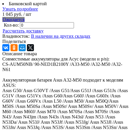
Банковской картой
Узнать подробнее
1 045 руб.
/ шт
Ожидается
Кол-во:
Рассчитать доставку
Владивосток:
В наличии на других складах
Поделиться
Описание товара
Совместимые аккумуляторы для Асус (модели и p/n):
CS-AUM50NB/ 90-NED1B2100Y /A33-M50 /A32-M50 /A32-
N61
Аккумуляторная батарея Asus A32-M50 подходит к моделям
ASUS:
Asus G50/ Asus G50VT /Asus G51/Asus G51J /Asus G51Jx /Asus
G51V /Asus G51Vx /Asus G60/Asus G60J /Asus G60Jx /Asus
G60V /Asus G60Vx /Asus L50 /Asus M50/ Asus M50Q/Asus
M50S /Asus M50Sa /Asus M50Sr/ Asus M50Sv/ Asus M50V/ Asus
M60 /Asus M60J/ Asus M70 /Asus M70Sa /Asus M70Sr /Asus
N43/ Asus N43jm /Asus N43s /Asus N43sl/ Asus N53 /Asus
N53Da/ Asus N53J/ Asus N53Jf /Asus N53Jg/ Asus N53Jl /Asus
N53Jn/ Asus N53Jq /Asus N53S/ Asus N53Sm /Asus N53Sn/ Asus