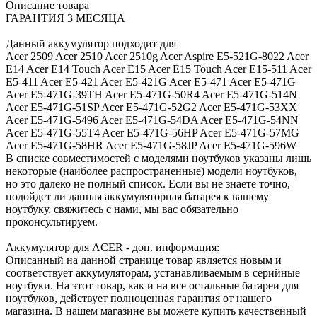
Описание товара
ГАРАНТИЯ 3 МЕСЯЦА
Данный аккумулятор подходит для
Acer 2509 Acer 2510 Acer 2510g Acer Aspire E5-521G-8022 Acer
E14 Acer E14 Touch Acer E15 Acer E15 Touch Acer E15-511 Acer
E5-411 Acer E5-421 Acer E5-421G Acer E5-471 Acer E5-471G
Acer E5-471G-39TH Acer E5-471G-50R4 Acer E5-471G-514N
Acer E5-471G-51SP Acer E5-471G-52G2 Acer E5-471G-53XX
Acer E5-471G-5496 Acer E5-471G-54DA Acer E5-471G-54NN
Acer E5-471G-55T4 Acer E5-471G-56HP Acer E5-471G-57MG
Acer E5-471G-58HR Acer E5-471G-58JP Acer E5-471G-596W
В списке совместимостей с моделями ноутбуков указаны лишь
некоторые (наиболее распространенные) модели ноутбуков,
но это далеко не полный список. Если вы не знаете точно,
подойдет ли данная аккумуляторная батарея к вашему
ноутбуку, свяжитесь с нами, мы вас обязательно
проконсультируем.
Аккумулятор для ACER - доп. информация:
Описанный на данной странице товар является новым и
соответствует аккумуляторам, устанавливаемым в серийные
ноутбуки. На этот товар, как и на все остальные батареи для
ноутбуков, действует полноценная гарантия от нашего
магазина. В нашем магазине вы можете купить качественный