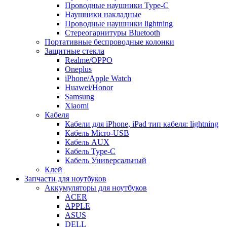
Проводные наушники Type-C
Наушники накладные
Проводные наушники lightning
Стереогарнитуры Bluetooth
Портативные беспроводные колонки
Защитные стекла
Realme/OPPO
Oneplus
iPhone/Apple Watch
Huawei/Honor
Samsung
Xiaomi
Кабеля
Кабели для iPhone, iPad тип кабеля: lightning
Кабель Micro-USB
Кабель AUX
Кабель Type-C
Кабель Универсальный
Клей
Запчасти для ноутбуков
Аккумуляторы для ноутбуков
ACER
APPLE
ASUS
DELL