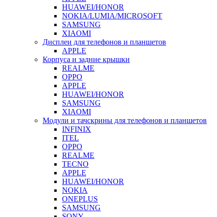
HUAWEI/HONOR
NOKIA/LUMIA/MICROSOFT
SAMSUNG
XIAOMI
Дисплеи для телефонов и планшетов
APPLE
Корпуса и задние крышки
REALME
OPPO
APPLE
HUAWEI/HONOR
SAMSUNG
XIAOMI
Модули и тачскрины для телефонов и планшетов
INFINIX
ITEL
OPPO
REALME
TECNO
APPLE
HUAWEI/HONOR
NOKIA
ONEPLUS
SAMSUNG
SONY