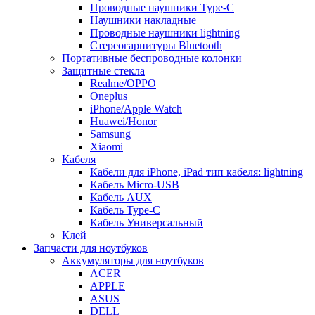
Проводные наушники Type-C
Наушники накладные
Проводные наушники lightning
Стереогарнитуры Bluetooth
Портативные беспроводные колонки
Защитные стекла
Realme/OPPO
Oneplus
iPhone/Apple Watch
Huawei/Honor
Samsung
Xiaomi
Кабеля
Кабели для iPhone, iPad тип кабеля: lightning
Кабель Micro-USB
Кабель AUX
Кабель Type-C
Кабель Универсальный
Клей
Запчасти для ноутбуков
Аккумуляторы для ноутбуков
ACER
APPLE
ASUS
DELL