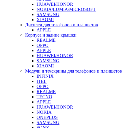
HUAWEI/HONOR
NOKIA/LUMIA/MICROSOFT
SAMSUNG
XIAOMI
Дисплеи для телефонов и планшетов
APPLE
Корпуса и задние крышки
REALME
OPPO
APPLE
HUAWEI/HONOR
SAMSUNG
XIAOMI
Модули и тачскрины для телефонов и планшетов
INFINIX
ITEL
OPPO
REALME
TECNO
APPLE
HUAWEI/HONOR
NOKIA
ONEPLUS
SAMSUNG
SONY