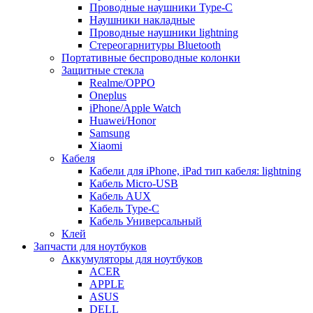
Проводные наушники Type-C
Наушники накладные
Проводные наушники lightning
Стереогарнитуры Bluetooth
Портативные беспроводные колонки
Защитные стекла
Realme/OPPO
Oneplus
iPhone/Apple Watch
Huawei/Honor
Samsung
Xiaomi
Кабеля
Кабели для iPhone, iPad тип кабеля: lightning
Кабель Micro-USB
Кабель AUX
Кабель Type-C
Кабель Универсальный
Клей
Запчасти для ноутбуков
Аккумуляторы для ноутбуков
ACER
APPLE
ASUS
DELL