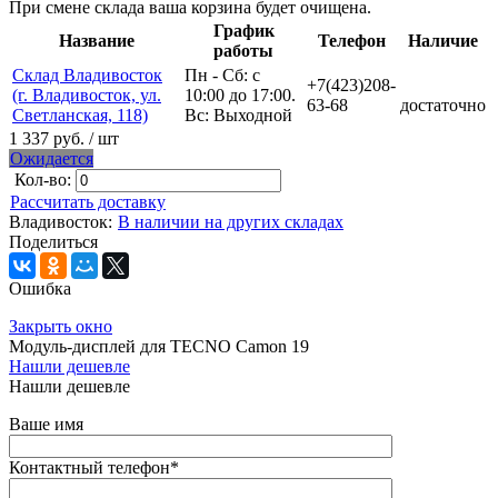
При смене склада ваша корзина будет очищена.
График
Название
Телефон
Наличие
работы
Склад Владивосток
Пн - Сб: с
+7(423)208-
(г. Владивосток, ул.
10:00 до 17:00.
63-68
достаточно
Светланская, 118)
Вс: Выходной
1 337 руб.
/ шт
Ожидается
Кол-во:
Рассчитать доставку
Владивосток:
В наличии на других складах
Поделиться
Ошибка
Закрыть окно
Модуль-дисплей для TECNO Camon 19
Нашли дешевле
Нашли дешевле
Ваше имя
Контактный телефон
*