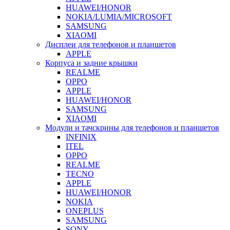
HUAWEI/HONOR
NOKIA/LUMIA/MICROSOFT
SAMSUNG
XIAOMI
Дисплеи для телефонов и планшетов
APPLE
Корпуса и задние крышки
REALME
OPPO
APPLE
HUAWEI/HONOR
SAMSUNG
XIAOMI
Модули и тачскрины для телефонов и планшетов
INFINIX
ITEL
OPPO
REALME
TECNO
APPLE
HUAWEI/HONOR
NOKIA
ONEPLUS
SAMSUNG
SONY