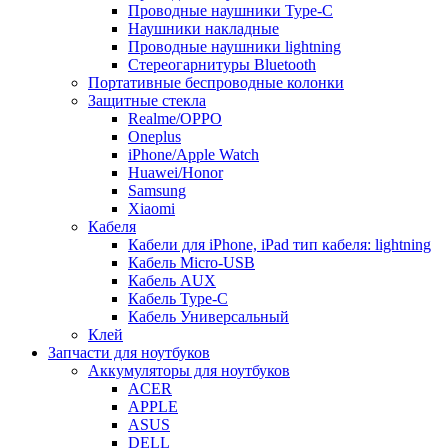
Проводные наушники Type-C
Наушники накладные
Проводные наушники lightning
Стереогарнитуры Bluetooth
Портативные беспроводные колонки
Защитные стекла
Realme/OPPO
Oneplus
iPhone/Apple Watch
Huawei/Honor
Samsung
Xiaomi
Кабеля
Кабели для iPhone, iPad тип кабеля: lightning
Кабель Micro-USB
Кабель AUX
Кабель Type-C
Кабель Универсальный
Клей
Запчасти для ноутбуков
Аккумуляторы для ноутбуков
ACER
APPLE
ASUS
DELL