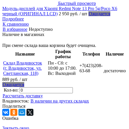
Быстрый просмотр
Модуль-дисплей для Xiaomi Redmi Note 13 Pro 5g/Poco X6
черный (ОРИГИНАЛ LCD)
2 950 руб.
/ шт
Ожидается
Подробнее
К сравнению
В избранное
Недоступно
Наличие в магазинах
При смене склада ваша корзина будет очищена.
График
Название
Телефон
Наличие
работы
Склад Владивосток
Пн - Сб: с
+7(423)208-
(г. Владивосток, ул.
10:00 до 17:00.
63-68
достаточно
Светланская, 118)
Вс: Выходной
889 руб.
/ шт
Ожидается
Кол-во:
Рассчитать доставку
Владивосток:
В наличии на других складах
Поделиться
Ошибка
Закрыть окно