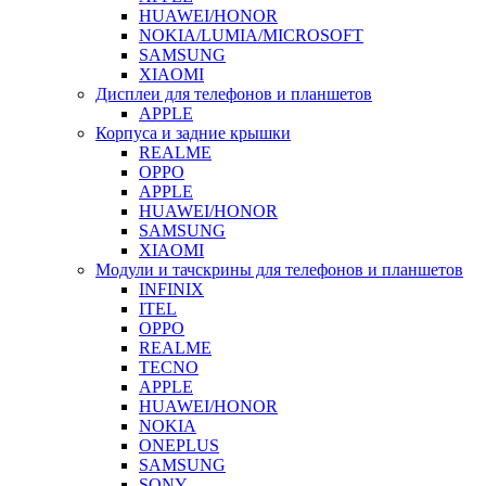
HUAWEI/HONOR
NOKIA/LUMIA/MICROSOFT
SAMSUNG
XIAOMI
Дисплеи для телефонов и планшетов
APPLE
Корпуса и задние крышки
REALME
OPPO
APPLE
HUAWEI/HONOR
SAMSUNG
XIAOMI
Модули и тачскрины для телефонов и планшетов
INFINIX
ITEL
OPPO
REALME
TECNO
APPLE
HUAWEI/HONOR
NOKIA
ONEPLUS
SAMSUNG
SONY