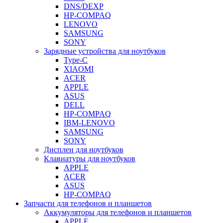
DNS/DEXP
HP-COMPAQ
LENOVO
SAMSUNG
SONY
Зарядные устройства для ноутбуков
Type-C
XIAOMI
ACER
APPLE
ASUS
DELL
HP-COMPAQ
IBM-LENOVO
SAMSUNG
SONY
Дисплеи для ноутбуков
Клавиатуры для ноутбуков
APPLE
ACER
ASUS
HP-COMPAQ
Запчасти для телефонов и планшетов
Аккумуляторы для телефонов и планшетов
APPLE