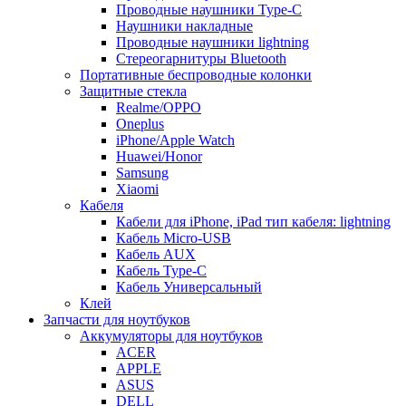
Проводные наушники Type-C
Наушники накладные
Проводные наушники lightning
Стереогарнитуры Bluetooth
Портативные беспроводные колонки
Защитные стекла
Realme/OPPO
Oneplus
iPhone/Apple Watch
Huawei/Honor
Samsung
Xiaomi
Кабеля
Кабели для iPhone, iPad тип кабеля: lightning
Кабель Micro-USB
Кабель AUX
Кабель Type-C
Кабель Универсальный
Клей
Запчасти для ноутбуков
Аккумуляторы для ноутбуков
ACER
APPLE
ASUS
DELL