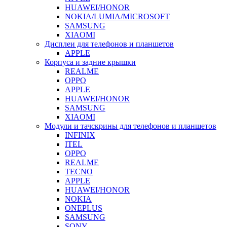
HUAWEI/HONOR
NOKIA/LUMIA/MICROSOFT
SAMSUNG
XIAOMI
Дисплеи для телефонов и планшетов
APPLE
Корпуса и задние крышки
REALME
OPPO
APPLE
HUAWEI/HONOR
SAMSUNG
XIAOMI
Модули и тачскрины для телефонов и планшетов
INFINIX
ITEL
OPPO
REALME
TECNO
APPLE
HUAWEI/HONOR
NOKIA
ONEPLUS
SAMSUNG
SONY