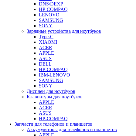
DNS/DEXP
HP-COMPAQ
LENOVO
SAMSUNG
SONY
Зарядные устройства для ноутбуков
Type-C
XIAOMI
ACER
APPLE
ASUS
DELL
HP-COMPAQ
IBM-LENOVO
SAMSUNG
SONY
Дисплеи для ноутбуков
Клавиатуры для ноутбуков
APPLE
ACER
ASUS
HP-COMPAQ
Запчасти для телефонов и планшетов
Аккумуляторы для телефонов и планшетов
APPLE