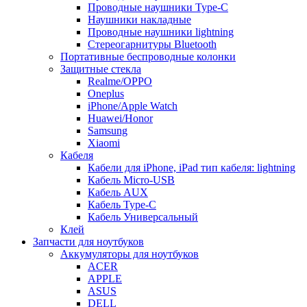
Проводные наушники Type-C
Наушники накладные
Проводные наушники lightning
Стереогарнитуры Bluetooth
Портативные беспроводные колонки
Защитные стекла
Realme/OPPO
Oneplus
iPhone/Apple Watch
Huawei/Honor
Samsung
Xiaomi
Кабеля
Кабели для iPhone, iPad тип кабеля: lightning
Кабель Micro-USB
Кабель AUX
Кабель Type-C
Кабель Универсальный
Клей
Запчасти для ноутбуков
Аккумуляторы для ноутбуков
ACER
APPLE
ASUS
DELL