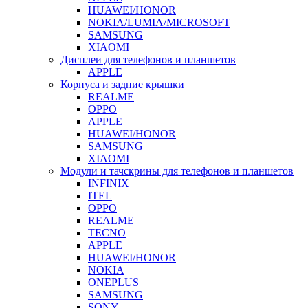
HUAWEI/HONOR
NOKIA/LUMIA/MICROSOFT
SAMSUNG
XIAOMI
Дисплеи для телефонов и планшетов
APPLE
Корпуса и задние крышки
REALME
OPPO
APPLE
HUAWEI/HONOR
SAMSUNG
XIAOMI
Модули и тачскрины для телефонов и планшетов
INFINIX
ITEL
OPPO
REALME
TECNO
APPLE
HUAWEI/HONOR
NOKIA
ONEPLUS
SAMSUNG
SONY