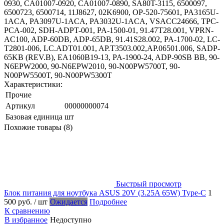
0930, CA01007-0920, CA01007-0890, SA80T-3115, 6500097,
6500723, 6500714, 11J8627, 02K6900, OP-520-75601, PA3165U-
1ACA, PA3097U-1ACA, PA3032U-1ACA, VSACC24666, TPC-
PCA-002, SDH-ADPT-001, PA-1500-01, 91.47T28.001, VPRN-
AC100, ADP-60DB, ADP-65DB, 91.41S28.002, PA-1700-02, LC-
T2801-006, LC.ADT01.001, AP.T3503.002,AP.06501.006, SADP-
65KB (REV.B), EA1060B19-13, PA-1900-24, ADP-90SB BB, 90-
N6EPW2000, 90-N6EPW2010, 90-N00PW5700T, 90-
N00PW5500T, 90-N00PW5300T
Характеристики:
Прочие
Артикул
00000000074
Базовая единица
шт
Похожие товары (8)
Быстрый просмотр
Блок питания для ноутбука ASUS 20V (3.25A 65W) Type-C
1
500 руб.
/ шт
Ожидается
Подробнее
К сравнению
В избранное
Недоступно