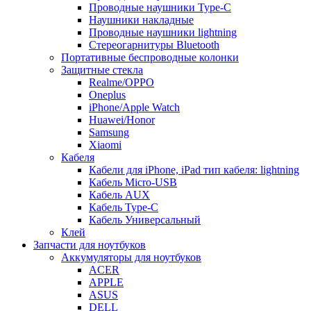
Проводные наушники Type-C
Наушники накладные
Проводные наушники lightning
Стереогарнитуры Bluetooth
Портативные беспроводные колонки
Защитные стекла
Realme/OPPO
Oneplus
iPhone/Apple Watch
Huawei/Honor
Samsung
Xiaomi
Кабеля
Кабели для iPhone, iPad тип кабеля: lightning
Кабель Micro-USB
Кабель AUX
Кабель Type-C
Кабель Универсальный
Клей
Запчасти для ноутбуков
Аккумуляторы для ноутбуков
ACER
APPLE
ASUS
DELL