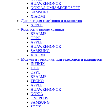
HUAWEI/HONOR
NOKIA/LUMIA/MICROSOFT
SAMSUNG
XIAOMI
Дисплеи для телефонов и планшетов
APPLE
Корпуса и задние крышки
REALME
OPPO
APPLE
HUAWEI/HONOR
SAMSUNG
XIAOMI
Модули и тачскрины для телефонов и планшетов
INFINIX
ITEL
OPPO
REALME
TECNO
APPLE
HUAWEI/HONOR
NOKIA
ONEPLUS
SAMSUNG
SONY