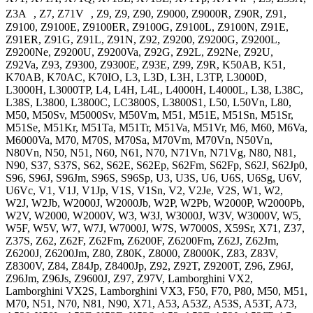
Z3A , Z7, Z71V , Z9, Z9, Z90, Z9000, Z9000R, Z90R, Z91,
Z9100, Z9100E, Z9100ER, Z9100G, Z9100L, Z9100N, Z91E,
Z91ER, Z91G, Z91L, Z91N, Z92, Z9200, Z9200G, Z9200L,
Z9200Ne, Z9200U, Z9200Va, Z92G, Z92L, Z92Ne, Z92U,
Z92Va, Z93, Z9300, Z9300E, Z93E, Z99, Z9R, K50AB, K51,
K70AB, K70AC, K70IO, L3, L3D, L3H, L3TP, L3000D,
L3000H, L3000TP, L4, L4H, L4L, L4000H, L4000L, L38, L38C,
L38S, L3800, L3800C, LC3800S, L3800S1, L50, L50Vn, L80,
M50, M50Sv, M5000Sv, M50Vm, M51, M51E, M51Sn, M51Sr,
M51Se, M51Kr, M51Ta, M51Tr, M51Va, M51Vr, M6, M60, M6Va,
M6000Va, M70, M70S, M70Sa, M70Vm, M70Vn, N50Vn,
N80Vn, N50, N51, N60, N61, N70, N71Vn, N71Vg, N80, N81,
N90, S37, S37S, S62, S62E, S62Ep, S62Fm, S62Fp, S62J, S62Jp0,
S96, S96J, S96Jm, S96S, S96Sp, U3, U3S, U6, U6S, U6Sg, U6V,
U6Vc, V1, V1J, V1Jp, V1S, V1Sn, V2, V2Je, V2S, W1, W2,
W2J, W2Jb, W2000J, W2000Jb, W2P, W2Pb, W2000P, W2000Pb,
W2V, W2000, W2000V, W3, W3J, W3000J, W3V, W3000V, W5,
W5F, W5V, W7, W7J, W7000J, W7S, W7000S, X59Sr, X71, Z37,
Z37S, Z62, Z62F, Z62Fm, Z6200F, Z6200Fm, Z62J, Z62Jm,
Z6200J, Z6200Jm, Z80, Z80K, Z8000, Z8000K, Z83, Z83V,
Z8300V, Z84, Z84Jp, Z8400Jp, Z92, Z92T, Z9200T, Z96, Z96J,
Z96Jm, Z96Js, Z9600J, Z97, Z97V, Lamborghini VX2,
Lamborghini VX2S, Lamborghini VX3, F50, F70, P80, M50, M51,
M70, N51, N70, N81, N90, X71, A53, A53Z, A53S, A53T, A73,