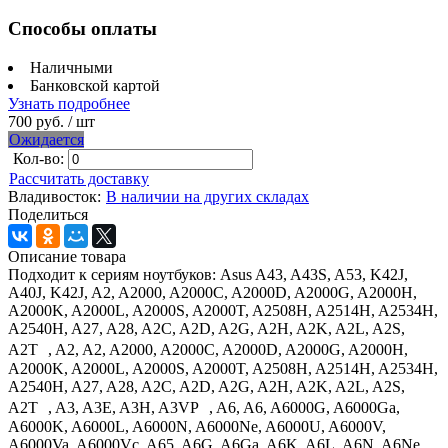
Способы оплаты
Наличными
Банковской картой
Узнать подробнее
700 руб.
/ шт
Ожидается
Кол-во:
Рассчитать доставку
Владивосток:
В наличии на других складах
Поделиться
Описание товара
Подходит к сериям ноутбуков: Asus A43, A43S, A53, K42J,
A40J, K42J, A2, A2000, A2000C, A2000D, A2000G, A2000H,
A2000K, A2000L, A2000S, A2000T, A2508H, A2514H, A2534H,
A2540H, A27, A28, A2C, A2D, A2G, A2H, A2K, A2L, A2S,
A2T , A2, A2, A2000, A2000C, A2000D, A2000G, A2000H,
A2000K, A2000L, A2000S, A2000T, A2508H, A2514H, A2534H,
A2540H, A27, A28, A2C, A2D, A2G, A2H, A2K, A2L, A2S,
A2T , A3, A3E, A3H, A3VP , A6, A6, A6000G, A6000Ga,
A6000K, A6000L, A6000N, A6000Ne, A6000U, A6000V,
A6000Va, A6000Vc, A65, A6G, A6Ga, A6K, A6L, A6N, A6Ne,