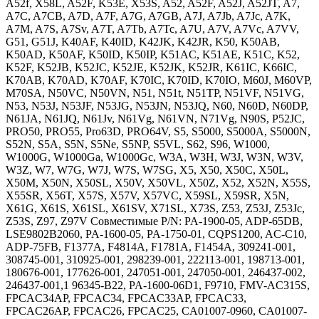
A52f, X58L, A52F, K53E, X53S, A52, A52F, A52J, A52JT, A7,
A7C, A7CB, A7D, A7F, A7G, A7GB, A7J, A7Jb, A7Jc, A7K,
A7M, A7S, A7Sv, A7T, A7Tb, A7Tc, A7U, A7V, A7Vc, A7VV,
G51, G51J, K40AF, K40ID, K42JK, K42JR, K50, K50AB,
K50AD, K50AF, K50ID, K50IP, K51AC, K51AE, K51C, K52,
K52F, K52JB, K52JC, K52JE, K52JK, K52JR, K61IC, K66IC,
K70AB, K70AD, K70AF, K70IC, K70ID, K70IO, M60J, M60VP,
M70SA, N50VC, N50VN, N51, N51t, N51TP, N51VF, N51VG,
N53, N53J, N53JF, N53JG, N53JN, N53JQ, N60, N60D, N60DP,
N61JA, N61JQ, N61Jv, N61Vg, N61VN, N71Vg, N90S, P52JC,
PRO50, PRO55, Pro63D, PRO64V, S5, S5000, S5000A, S5000N,
S52N, S5A, S5N, S5Ne, S5NP, S5VL, S62, S96, W1000,
W1000G, W1000Ga, W1000Gc, W3A, W3H, W3J, W3N, W3V,
W3Z, W7, W7G, W7J, W7S, W7SG, X5, X50, X50C, X50L,
X50M, X50N, X50SL, X50V, X50VL, X50Z, X52, X52N, X55S,
X55SR, X56T, X57S, X57V, X57VC, X59SL, X59SR, X5N,
X61G, X61S, X61SL, X61SV, X71SL, X73S, Z53, Z53J, Z53Jc,
Z53S, Z97, Z97V Совместимые P/N: PA-1900-05, ADP-65DB,
LSE9802B2060, PA-1600-05, PA-1750-01, CQPS1200, AC-C10,
ADP-75FB, F1377A, F4814A, F1781A, F1454A, 309241-001,
308745-001, 310925-001, 298239-001, 222113-001, 198713-001,
180676-001, 177626-001, 247051-001, 247050-001, 246437-002,
246437-001,1 96345-B22, PA-1600-06D1, F9710, FMV-AC315S,
FPCAC34AP, FPCAC34, FPCAC33AP, FPCAC33,
FPCAC26AP, FPCAC26, FPCAC25, CA01007-0960, CA01007-