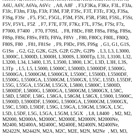
A6U, A6V, A6Va, A6Vc , A8, A8F , F3,F3Ka, F3Ke, F3L, F3Ja,
F3Jc, F3Jm, F3Jp, F3Jr, F3M, F3P, F3Sc, F3T, F3Tc, F3Q, F3Sa,
F3Sg, F3Sr , F5, F5C, F5GL, F5M, F5N, F5R, F5RI, F5SL, F5Sr,
F5V, F5VL, F5Z , F7, F7E, F7F, F7Kr, F7L, F7Se, F7Sr, F7z,
F7000, F7400 , F70, F70SL , F8, F8Dc, F8P, F8Sa, F8Sg, F8Sn,
F8Sp, F8Sr, F8Sv, F8Tr, F8Va, F8Vr , F80, F80Cr, F80L, F80Q,
F80S, F80 , F81, F81Se , F9, F9Dc, F9S, F9Sg , G1, G1, G1S,
G1Sn , G2, G2, G2K, G2S, G2P, G2Pc, G2Pb , L3, L3, L3000,
L3000C, L3000D, L3000H, L3000S, L3000Tp, L31, L3100, L32,
L3200, L34, L3400, L35, L3500, L3800, L3C, L3D, L3H, L3S,
L3Tp , L5, L5, L5000, L5000C, L5000D, L5000DF, L5000G,
L5000GA, L5000GM, L5000GX, L5500C, L5500D, L5500DF,
L5500G, L5500GA, L5500GM, L5500GX, L55C, L55D, L55DF,
L55G, L55GA, L55GM, L55GX, L5800, L5800C, L5800D,
L5800DF, L5800G, L5800GA, L5800GM, L5800GX, L58C,
L58D, L58DF, L58G, L58GA, L58GM, L58GX, L5900, L5900C,
L5900D, L5900DF, L5900G, L5900GA, L5900GM, L5900GX,
L59C, L59D, L59DF, L59G, L59GA, L59GM, L59GX, L5C,
L5D, L5DF, L5G, L5GA, L5GM, L5GX , L8, L8400 , M2, M2,
M2000, M2000A, M2000C, M2000E, M2000N, M2000Ne,
M2400, M2400A, M2400C, M2400E, M2400N, M2400Ne,
M2422N, M2442N, M2A, M2C, M2E, M2N, M2Ne , M3, M3,