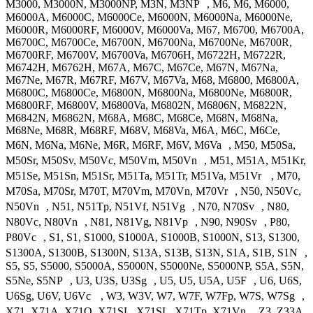
M3000, M3000N, M3000NP, M3N, M3NP , M6, M6, M6000,
M6000A, M6000C, M6000Ce, M6000N, M6000Na, M6000Ne,
M6000R, M6000RF, M6000V, M6000Va, M67, M6700, M6700A,
M6700C, M6700Ce, M6700N, M6700Na, M6700Ne, M6700R,
M6700RF, M6700V, M6700Va, M6706H, M6722H, M6722R,
M6742H, M6762H, M67A, M67C, M67Ce, M67N, M67Na,
M67Ne, M67R, M67RF, M67V, M67Va, M68, M6800, M6800A,
M6800C, M6800Ce, M6800N, M6800Na, M6800Ne, M6800R,
M6800RF, M6800V, M6800Va, M6802N, M6806N, M6822N,
M6842N, M6862N, M68A, M68C, M68Ce, M68N, M68Na,
M68Ne, M68R, M68RF, M68V, M68Va, M6A, M6C, M6Ce,
M6N, M6Na, M6Ne, M6R, M6RF, M6V, M6Va , M50, M50Sa,
M50Sr, M50Sv, M50Vc, M50Vm, M50Vn , M51, M51A, M51Kr,
M51Se, M51Sn, M51Sr, M51Ta, M51Tr, M51Va, M51Vr , M70,
M70Sa, M70Sr, M70T, M70Vm, M70Vn, M70Vr , N50, N50Vc,
N50Vn , N51, N51Tp, N51Vf, N51Vg , N70, N70Sv , N80,
N80Vc, N80Vn , N81, N81Vg, N81Vp , N90, N90Sv , P80,
P80Vc , S1, S1, S1000, S1000A, S1000B, S1000N, S13, S1300,
S1300A, S1300B, S1300N, S13A, S13B, S13N, S1A, S1B, S1N ,
S5, S5, S5000, S5000A, S5000N, S5000Ne, S5000NP, S5A, S5N,
S5Ne, S5NP , U3, U3S, U3Sg , U5, U5, U5A, U5F , U6, U6S,
U6Sg, U6V, U6Vc , W3, W3V, W7, W7F, W7Fp, W7S, W7Sg ,
X71, X71A, X71Q, X71SL, X71SL, X71Tp, X71Vn , Z3, Z33A,